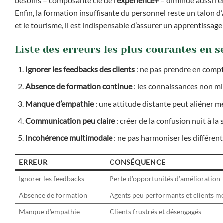
besoins – composante clé de l’
expérience+
– diminue aussi l’e
Enfin, la formation insuffisante du personnel reste un talon d
et le tourisme, il est indispensable d’assurer un apprentissage
Liste des erreurs les plus courantes en se
Ignorer les feedbacks des clients
: ne pas prendre en compt
Absence de formation continue
: les connaissances non mis
Manque d’empathie
: une attitude distante peut aliéner mêm
Communication peu claire
: créer de la confusion nuit à la 
Incohérence multimodale
: ne pas harmoniser les différen
ERREUR
CONSÉQUENCE
Ignorer les feedbacks
Perte d’opportunités d’amélioration
Absence de formation
Agents peu performants et clients m
Manque d’empathie
Clients frustrés et désengagés