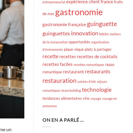
expérience client
france
fruits
entrepreneuriat
gastronomie
de mer
guinguette
gastronomie française
innovation
guinguettes
loisirs
métiers
opportunités
de la restauration
organisation
pique-nique
plats à partager
d'événements
recette
recettes
recettes de cocktails
recettes faciles
repas
recettes romantiques
restaurants
restaurant
romantique
restauration
soirées d'été
séjours
technologie
romantiques
team building
tendances alimentaires
vins
voyage
voyage en
amoureux
ON EN A PARLÉ …
mme un