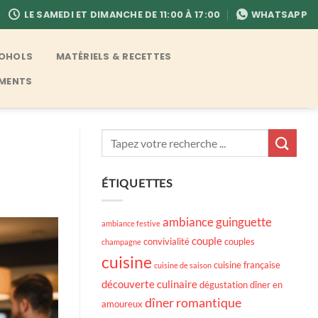
LE SAMEDI ET DIMANCHE DE 11:00 À 17:00
WHATSAPP
COHOLS
MATÉRIELS & RECETTES
EMENTS
ÉTIQUETTES
ambiance guinguette
ambiance festive
couple
convivialité
couples
champagne
cuisine
cuisine française
cuisine de saison
découverte culinaire
dégustation
dîner en
dîner romantique
amoureux