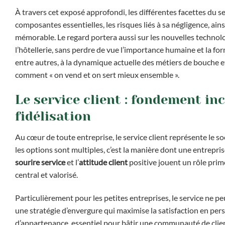
À travers cet exposé approfondi, les différentes facettes du se
composantes essentielles, les risques liés à sa négligence, ain
mémorable. Le regard portera aussi sur les nouvelles technol
l’hôtellerie, sans perdre de vue l’importance humaine et la fo
entre autres, à la dynamique actuelle des métiers de bouche 
comment « on vend et on sert mieux ensemble ».
Le service client : fondement in
fidélisation
Au cœur de toute entreprise, le service client représente le 
les options sont multiples, c’est la manière dont une entrepris
sourire service
et l’
attitude client
positive jouent un rôle prim
central et valorisé.
Particulièrement pour les petites entreprises, le service ne p
une stratégie d’envergure qui maximise la satisfaction en pe
d’appartenance, essentiel pour bâtir une communauté de client