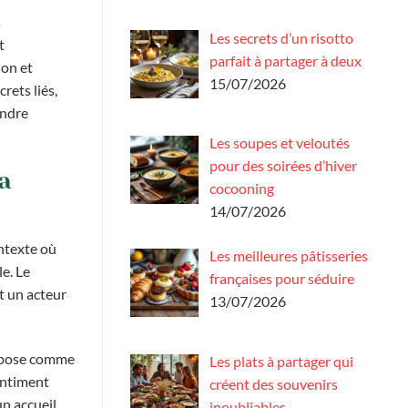
s
Les secrets d’un risotto
t
parfait à partager à deux
ion et
15/07/2026
rets liés,
endre
Les soupes et veloutés
pour des soirées d’hiver
a
cocooning
14/07/2026
ontexte où
Les meilleures pâtisseries
e. Le
françaises pour séduire
nt un acteur
13/07/2026
’impose comme
Les plats à partager qui
entiment
créent des souvenirs
un accueil
inoubliables