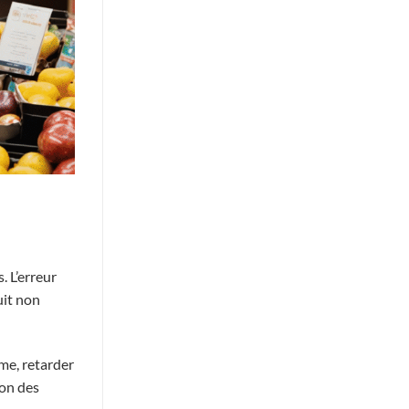
. L’erreur
uit non
rme, retarder
ion des