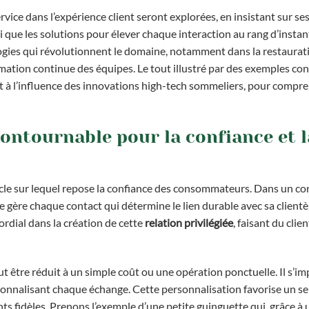
rvice dans l’expérience client seront explorées, en insistant sur se
si que les solutions pour élever chaque interaction au rang d’instan
ogies qui révolutionnent le domaine, notamment dans la restaurat
rmation continue des équipes. Le tout illustré par des exemples conc
et à l’influence des innovations high-tech sommeliers, pour compr
contournable pour la confiance et l
socle sur lequel repose la confiance des consommateurs. Dans un c
e gère chaque contact qui détermine le lien durable avec sa clientèl
ordial dans la création de cette
relation privilégiée
, faisant du clie
eut être réduit à un simple coût ou une opération ponctuelle. Il s
rsonnalisant chaque échange. Cette personnalisation favorise un s
s fidèles. Prenons l’exemple d’une petite guinguette qui, grâce à 