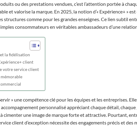
produits ou des prestations vendues, c’est l’attention portée à chaq
rable et valorise la marque. En 2025, la notion d’« Expérience+ » es
es structures comme pour les grandes enseignes. Ce lien subtil ent
s simples consommateurs en véritables ambassadeurs d’une relation 
t la fidélisation
’Expérience+ client
 votre service client
nt mémorable
t commercial
Servir » une compétence clé pour les équipes et les entreprises. Elle
 accompagnement personnalisé appréciant chaque détail, chaque g
s à cimenter une image de marque forte et attractive. Pourtant, ent
 service client d’exception nécessite des engagements précis et des