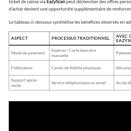
ticket de caisse via
EazyScan
peut déclencher des offres person
d’achat devient une opportunité supplémentaire de renforcer l
Le tableau ci-dessous synthétise les bénéfices observés en a
AVEC Q
ASPECT
PROCESSUS TRADITIONNEL
EAZYS
Espèces / Carte bancaire
Mode de paiement
Paiemen
manuelle
Fidélisation
Cartes de fidélité physiques
Récompe
Support après-
Service téléphonique ou email
Accès di
vente