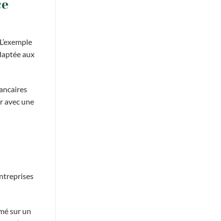
ce
 L’exemple
daptée aux
bancaires
ier avec une
entreprises
imé sur un