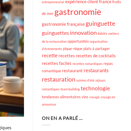
expérience client
france
fruits
entrepreneuriat
gastronomie
de mer
guinguette
gastronomie française
innovation
guinguettes
loisirs
métiers
opportunités
de la restauration
organisation
pique-nique
plats à partager
d'événements
recette
recettes
recettes de cocktails
recettes faciles
repas
recettes romantiques
restaurants
restaurant
romantique
restauration
soirées d'été
séjours
technologie
romantiques
team building
tendances alimentaires
vins
voyage
voyage en
amoureux
ON EN A PARLÉ …
giques