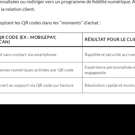
nalisées ou rediriger vers un programme de fidélité numérique. Ain
a relation client.
doptant les QR codes dans les “moments” d’achat :
R CODE (EX : MOBILEPAY,
RÉSULTAT POUR LE CLI
CAN)
t sans contact via smartphone
Rapidité et sécurité accrue
Expérience personnalisée e
nses numériques activées par QR code
engageante
rect au support via QR code sur facture
Résolution rapide et moins 