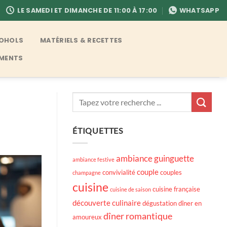
LE SAMEDI ET DIMANCHE DE 11:00 À 17:00
WHATSAPP
COHOLS
MATÉRIELS & RECETTES
EMENTS
ÉTIQUETTES
ambiance guinguette
ambiance festive
couple
convivialité
couples
champagne
cuisine
cuisine française
cuisine de saison
découverte culinaire
dégustation
dîner en
dîner romantique
amoureux