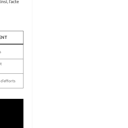
si, l’acte
ENT
s
t
d’efforts