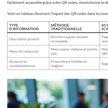
facilement accessible grâce à des QR codes, révolutionne la
Voici un tableau illustrant l’impact des QR codes dans la cons
TYPE
MÉTHODE
ACC
D’INFORMATION
TRADITIONNELLE
SC
Brochure papier souvent
Page
Description produit
incomplète
imm
Menu papier statique et parfois
Menu
Menu de restaurant
sale
QRC
Accessoires
Propositions limitées en
Sugg
complémentaires
magasin