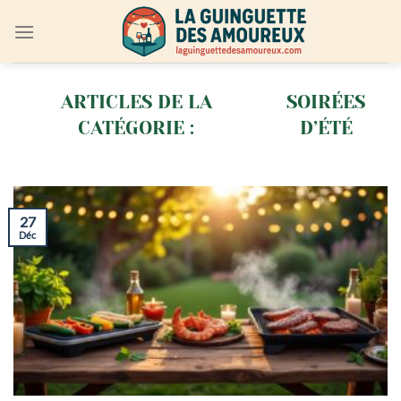
Passer
au
contenu
SOIRÉES
D’ÉTÉ
27
Déc