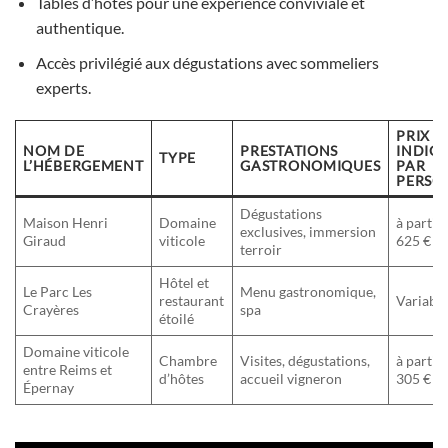
Tables d’hôtes pour une expérience conviviale et
authentique.
Accès privilégié aux dégustations avec sommeliers
experts.
PRIX
NOM DE
PRESTATIONS
INDICA
TYPE
L’HÉBERGEMENT
GASTRONOMIQUES
PAR
PERSO
Dégustations
Maison Henri
Domaine
à partir
exclusives, immersion
Giraud
viticole
625 €
terroir
Hôtel et
Le Parc Les
Menu gastronomique,
restaurant
Variabl
Crayères
spa
étoilé
Domaine viticole
Chambre
Visites, dégustations,
à partir
entre Reims et
d’hôtes
accueil vigneron
305 €
Épernay