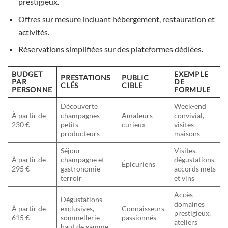
prestigieux.
Offres sur mesure incluant hébergement, restauration et
activités.
Réservations simplifiées sur des plateformes dédiées.
BUDGET
EXEMPLE
PRESTATIONS
PUBLIC
PAR
DE
CLÉS
CIBLE
PERSONNE
FORMULE
Découverte
Week-end
À partir de
champagnes
Amateurs
convivial,
230 €
petits
curieux
visites
producteurs
maisons
Séjour
Visites,
À partir de
champagne et
dégustations,
Épicuriens
295 €
gastronomie
accords mets
terroir
et vins
Accès
Dégustations
domaines
À partir de
exclusives,
Connaisseurs,
prestigieux,
615 €
sommellerie
passionnés
ateliers
haut de gamme