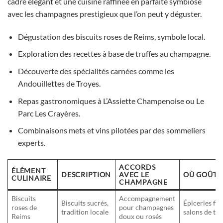
cadre élégant et une cuisine raffinée en parfaite symbiose
avec les champagnes prestigieux que l’on peut y déguster.
Dégustation des biscuits roses de Reims, symbole local.
Exploration des recettes à base de truffes au champagne.
Découverte des spécialités carnées comme les
Andouillettes de Troyes.
Repas gastronomiques à L’Assiette Champenoise ou Le
Parc Les Crayères.
Combinaisons mets et vins pilotées par des sommeliers
experts.
ACCORDS
ÉLÉMENT
DESCRIPTION
AVEC LE
OÙ GOÛTE
CULINAIRE
CHAMPAGNE
Biscuits
Accompagnement
Biscuits sucrés,
Épiceries fin
roses de
pour champagnes
tradition locale
salons de th
Reims
doux ou rosés