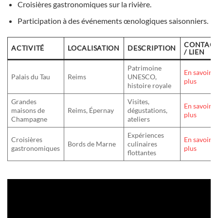
Croisières gastronomiques sur la rivière.
Participation à des événements œnologiques saisonniers.
CONTAC
ACTIVITÉ
LOCALISATION
DESCRIPTION
/ LIEN
Patrimoine
En savoir
Palais du Tau
Reims
UNESCO,
plus
histoire royale
Grandes
Visites,
En savoir
maisons de
Reims, Épernay
dégustations,
plus
Champagne
ateliers
Expériences
Croisières
En savoir
Bords de Marne
culinaires
gastronomiques
plus
flottantes