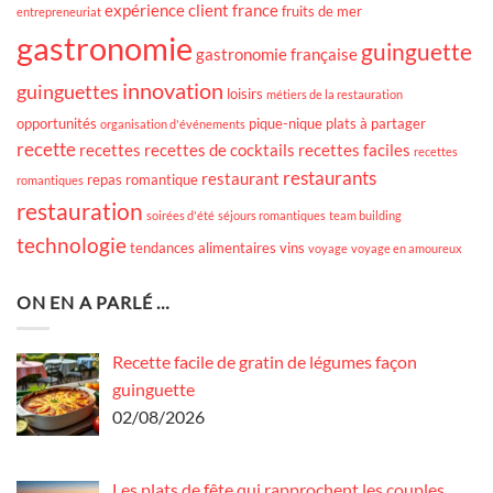
expérience client
france
fruits de mer
entrepreneuriat
gastronomie
guinguette
gastronomie française
innovation
guinguettes
loisirs
métiers de la restauration
opportunités
pique-nique
plats à partager
organisation d'événements
recette
recettes
recettes de cocktails
recettes faciles
recettes
restaurants
restaurant
repas romantique
romantiques
restauration
soirées d'été
séjours romantiques
team building
technologie
tendances alimentaires
vins
voyage
voyage en amoureux
ON EN A PARLÉ …
Recette facile de gratin de légumes façon
guinguette
02/08/2026
Les plats de fête qui rapprochent les couples