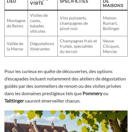
LIEU
SPÉCIFICITÉS
DE
VISITE
MAISONS
Visites de
Vins puissants,
Maison
Montagne
caves,
champagnes de
Ruinart,
de Reims
balades
pinot noir
Bollinger
viticoles
Champagnes frais et
Veuve
Vallée de
Dégustations
fruités, spécialités
Clicquot,
la Marne
itinérantes
du terroir
Mercier
Pour les curieux en quête de découvertes, des options
d’escapades incluant notamment des ateliers de dégustation
guidés par des sommeliers de renom ou des visites privées
dans les domaines prestigieux tels que
Pommery
ou
Taittinger
sauront émerveiller chacun.