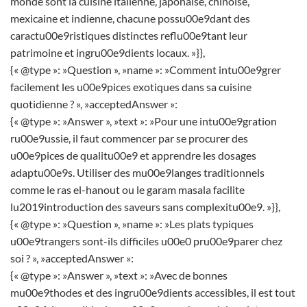
monde sont la cuisine italienne, japonaise, chinoise,
mexicaine et indienne, chacune possu00e9dant des
caractu00e9ristiques distinctes reflu00e9tant leur
patrimoine et ingru00e9dients locaux. »}},
{« @type »: »Question », »name »: »Comment intu00e9grer
facilement les u00e9pices exotiques dans sa cuisine
quotidienne ? », »acceptedAnswer »:
{« @type »: »Answer », »text »: »Pour une intu00e9gration
ru00e9ussie, il faut commencer par se procurer des
u00e9pices de qualitu00e9 et apprendre les dosages
adaptu00e9s. Utiliser des mu00e9langes traditionnels
comme le ras el-hanout ou le garam masala facilite
lu2019introduction des saveurs sans complexitu00e9. »}},
{« @type »: »Question », »name »: »Les plats typiques
u00e9trangers sont-ils difficiles u00e0 pru00e9parer chez
soi ? », »acceptedAnswer »:
{« @type »: »Answer », »text »: »Avec de bonnes
mu00e9thodes et des ingru00e9dients accessibles, il est tout