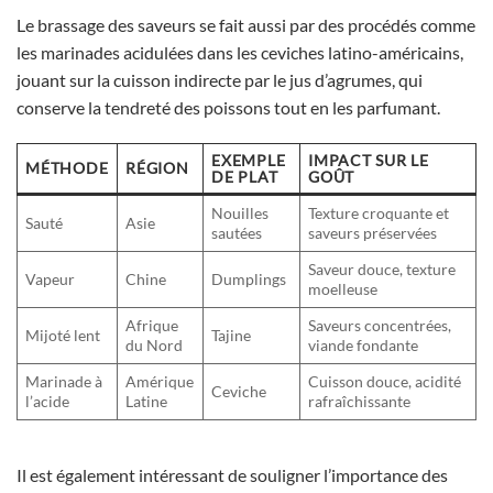
Le brassage des saveurs se fait aussi par des procédés comme
les marinades acidulées dans les ceviches latino-américains,
jouant sur la cuisson indirecte par le jus d’agrumes, qui
conserve la tendreté des poissons tout en les parfumant.
EXEMPLE
IMPACT SUR LE
MÉTHODE
RÉGION
DE PLAT
GOÛT
Nouilles
Texture croquante et
Sauté
Asie
sautées
saveurs préservées
Saveur douce, texture
Vapeur
Chine
Dumplings
moelleuse
Afrique
Saveurs concentrées,
Mijoté lent
Tajine
du Nord
viande fondante
Marinade à
Amérique
Cuisson douce, acidité
Ceviche
l’acide
Latine
rafraîchissante
Il est également intéressant de souligner l’importance des