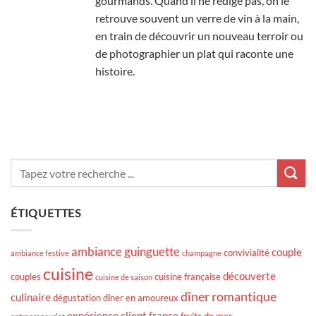
gourmands. Quand il ne rédige pas, on le
retrouve souvent un verre de vin à la main,
en train de découvrir un nouveau terroir ou
de photographier un plat qui raconte une
histoire.
ÉTIQUETTES
ambiance guinguette
couple
convivialité
ambiance festive
champagne
cuisine
découverte
couples
cuisine française
cuisine de saison
dîner romantique
culinaire
dégustation
dîner en amoureux
expérience client
france