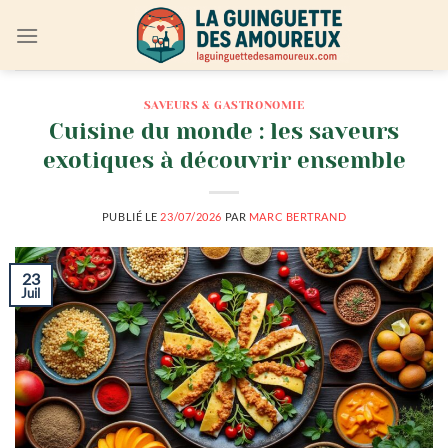
Passer
au
contenu
SAVEURS & GASTRONOMIE
Cuisine du monde : les saveurs
exotiques à découvrir ensemble
PUBLIÉ LE
23/07/2026
PAR
MARC BERTRAND
23
Juil