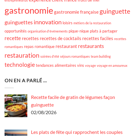
fruits de mer
entrepreneuriat
gastronomie
guinguette
gastronomie française
innovation
guinguettes
loisirs
métiers de la restauration
opportunités
pique-nique
plats à partager
organisation d'événements
recette
recettes
recettes de cocktails
recettes faciles
recettes
restaurants
restaurant
repas romantique
romantiques
restauration
soirées d'été
séjours romantiques
team building
technologie
tendances alimentaires
vins
voyage
voyage en amoureux
ON EN A PARLÉ …
Recette facile de gratin de légumes façon
guinguette
02/08/2026
Les plats de fête qui rapprochent les couples