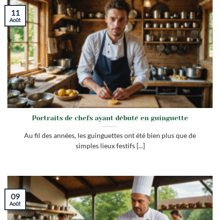
11
Août
Portraits de chefs ayant débuté en guinguette
Au fil des années, les guinguettes ont été bien plus que de
simples lieux festifs [...]
09
Août