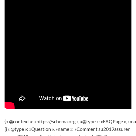
{« @context »: »https://schema.org », »@type »: »FAQPage », »ma
[{« @type »: »Question », »name »: »Comment su2019assurer