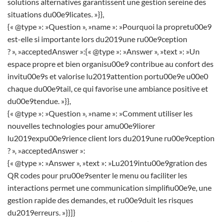
solutions alternatives garantissent une gestion sereine des
situations du00e9licates. »}},
{« @type »: »Question », »name »: »Pourquoi la propretu00e9
est-elle si importante lors du2019une ru00e9ception
? », »acceptedAnswer »:{« @type »: »Answer », »text »: »Un
espace propre et bien organisu00e9 contribue au confort des
invitu00e9s et valorise lu2019attention portu00e9e u00e0
chaque du00e9tail, ce qui favorise une ambiance positive et
du00e9tendue. »}},
{« @type »: »Question », »name »: »Comment utiliser les
nouvelles technologies pour amu00e9liorer
lu2019expu00e9rience client lors du2019une ru00e9ception
? », »acceptedAnswer »:
{« @type »: »Answer », »text »: »Lu2019intu00e9gration des
QR codes pour pru00e9senter le menu ou faciliter les
interactions permet une communication simplifiu00e9e, une
gestion rapide des demandes, et ru00e9duit les risques
du2019erreurs. »}}]}