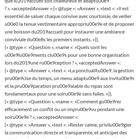
que lu2019accueil soit chaleureux et adaptu00e9
? », »acceptedAnswer »:{« @type »: »Answer », »text »: »Il est
essentiel de saluer chaque convive avec courtoisie, de veiller
u00e0 la tenue vestimentaire appropriu00e9e et de proposer
une boisson du2019accueil pour instaurer une ambiance
conviviale du00e8s les premiers instants. »}},
{« @type »: »Question », »name »: »Quels sont les
u00e9lu00e9ments clu00e9s pour une bonne organisation
lors du2019une ru00e9ception ? », »acceptedAnswer »:
{« @type »: »Answer », »text »: »La ponctualitu00e9, la gestion
pru00e9cise du temps, un menu adaptu00e9 aux invitu00e9s
et la pru00e9paration pru00e9alable du repas sont
fondamentaux pour une soiru00e9e sans failes. »}},
{« @type »: »Question », »name »: »Comment gu00e9rer
efficacement un conflit ou un impru00e9vu pendant une
soiru00e9e ? », »acceptedAnswer »:
{« @type »: »Answer », »text »: »Rester calme, privilu00e9gier
la communication directe et transparente, et anticiper des