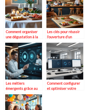
Comment organiser
Les clés pour réussir
une dégustation à la
l’ouverture d’un
maison
restaurant convivial
Les métiers
Comment configurer
émergents grâce au
et optimiser votre
numérique en
messagerie ovh mail
restauration
roundcube en 2025