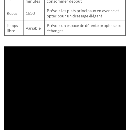
minutes
consommer debout
Prévoir les plats principaux en avance et
Repas
1h30
opter pour un dressage élégant
Temps
Prévoir un espace de détente propice aux
Variable
libre
échanges