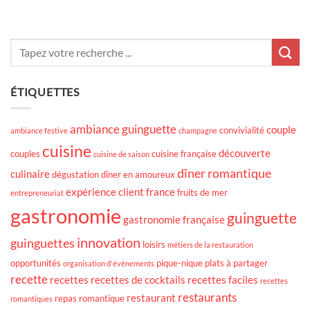
ÉTIQUETTES
ambiance guinguette
couple
convivialité
ambiance festive
champagne
cuisine
découverte
couples
cuisine française
cuisine de saison
dîner romantique
culinaire
dégustation
dîner en amoureux
expérience client
france
fruits de mer
entrepreneuriat
gastronomie
guinguette
gastronomie française
innovation
guinguettes
loisirs
métiers de la restauration
opportunités
pique-nique
plats à partager
organisation d'événements
recette
recettes
recettes de cocktails
recettes faciles
recettes
restaurants
restaurant
repas romantique
romantiques