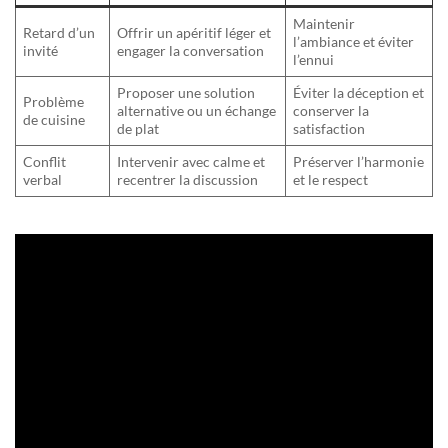
Maintenir
Retard d’un
Offrir un apéritif léger et
l’ambiance et éviter
invité
engager la conversation
l’ennui
Proposer une solution
Éviter la déception et
Problème
alternative ou un échange
conserver la
de cuisine
de plat
satisfaction
Conflit
Intervenir avec calme et
Préserver l’harmonie
verbal
recentrer la discussion
et le respect