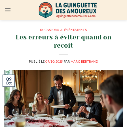
Passer
au
contenu
OCCASIONS & ÉVÉNEMENTS
Les erreurs à éviter quand on
reçoit
PUBLIÉ LE
09/10/2025
PAR
MARC BERTRAND
09
Oct