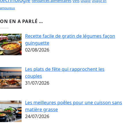
technologie
tendances alimentaires
vins
voyage
voyage en
amoureux
ON EN A PARLÉ …
Recette facile de gratin de légumes façon
guinguette
02/08/2026
Les plats de fête qui rapprochent les
couples
31/07/2026
Les meilleures poêles pour une cuisson sans
matière grasse
24/07/2026