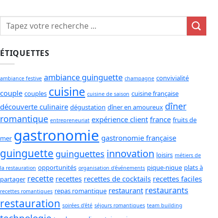
ÉTIQUETTES
ambiance guinguette
convivialité
ambiance festive
champagne
cuisine
couple
couples
cuisine française
cuisine de saison
dîner
découverte culinaire
dégustation
dîner en amoureux
romantique
expérience client
france
fruits de
entrepreneuriat
gastronomie
gastronomie française
mer
guinguette
innovation
guinguettes
loisirs
métiers de
opportunités
pique-nique
plats à
la restauration
organisation d'événements
recette
recettes
recettes de cocktails
recettes faciles
partager
restaurants
restaurant
repas romantique
recettes romantiques
restauration
soirées d'été
séjours romantiques
team building