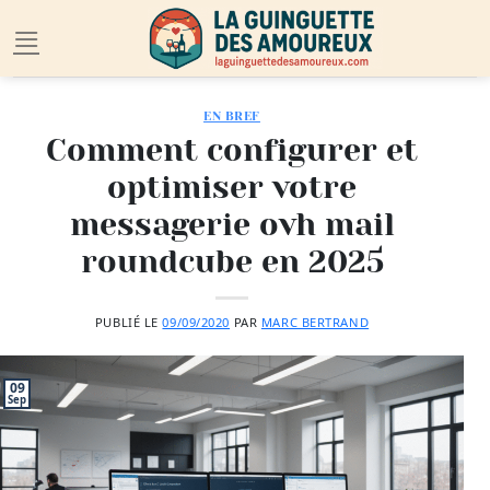
Passer
au
contenu
EN BREF
Comment configurer et
optimiser votre
messagerie ovh mail
roundcube en 2025
PUBLIÉ LE
09/09/2020
PAR
MARC BERTRAND
09
Sep