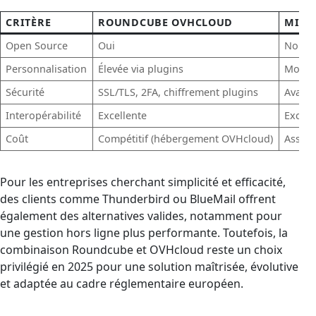
CRITÈRE
ROUNDCUBE OVHCLOUD
MICR
Open Source
Oui
Non
Personnalisation
Élevée via plugins
Moye
Sécurité
SSL/TLS, 2FA, chiffrement plugins
Avancé
Interopérabilité
Excellente
Excell
Coût
Compétitif (hébergement OVHcloud)
Assez 
Pour les entreprises cherchant simplicité et efficacité,
des clients comme Thunderbird ou BlueMail offrent
également des alternatives valides, notamment pour
une gestion hors ligne plus performante. Toutefois, la
combinaison Roundcube et OVHcloud reste un choix
privilégié en 2025 pour une solution maîtrisée, évolutive
et adaptée au cadre réglementaire européen.