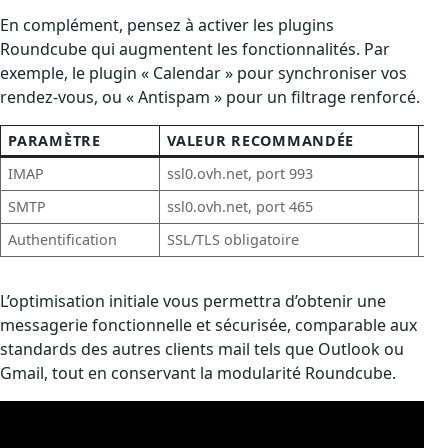
En complément, pensez à activer les plugins
Roundcube qui augmentent les fonctionnalités. Par
exemple, le plugin « Calendar » pour synchroniser vos
rendez-vous, ou « Antispam » pour un filtrage renforcé.
PARAMÈTRE
VALEUR RECOMMANDÉE
RÔ
IMAP
ssl0.ovh.net, port 993
Réc
SMTP
ssl0.ovh.net, port 465
Env
Authentification
SSL/TLS obligatoire
Pr
L’optimisation initiale vous permettra d’obtenir une
messagerie fonctionnelle et sécurisée, comparable aux
standards des autres clients mail tels que Outlook ou
Gmail, tout en conservant la modularité Roundcube.