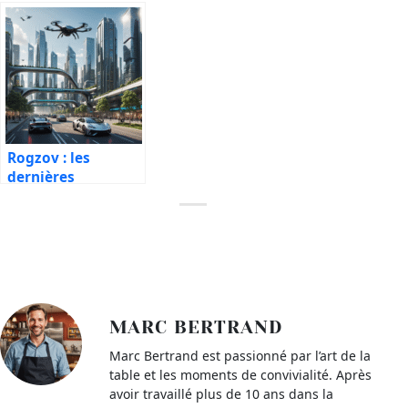
fonctionnement,
cette heure miroir
avantages et
en 2025
conseils
d’utilisation en
2025
Rogzov : les
dernières
innovations en
2025 pour
comprendre cette
technologie
MARC BERTRAND
Marc Bertrand est passionné par l’art de la
table et les moments de convivialité. Après
avoir travaillé plus de 10 ans dans la