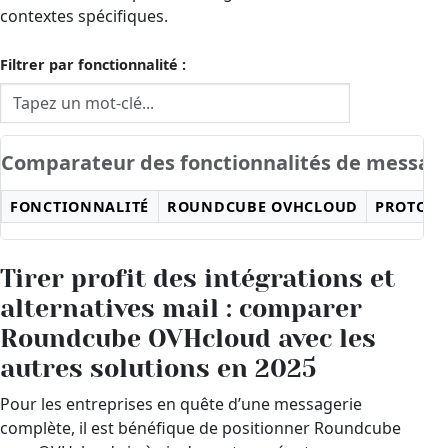
contextes spécifiques.
Filtrer par fonctionnalité :
Filtrer les lignes du tableau en fonction du texte saisi dans
Comparateur des fonctionnalités de message
FONCTIONNALITÉ
ROUNDCUBE OVHCLOUD
PROTON 
Tirer profit des intégrations et
alternatives mail : comparer
Roundcube OVHcloud avec les
autres solutions en 2025
Pour les entreprises en quête d’une messagerie
complète, il est bénéfique de positionner Roundcube