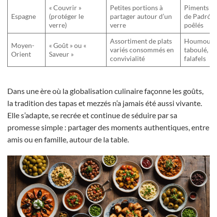
« Couvrir »
Petites portions à
Piments
Espagne
(protéger le
partager autour d’un
de Padrón
verre)
verre
poêlés
Assortiment de plats
Houmous,
Moyen-
« Goût » ou «
variés consommés en
taboulé,
Orient
Saveur »
convivialité
falafels
Dans une ère où la globalisation culinaire façonne les goûts,
la tradition des tapas et mezzés n’a jamais été aussi vivante.
Elle s’adapte, se recrée et continue de séduire par sa
promesse simple : partager des moments authentiques, entre
amis ou en famille, autour de la table.