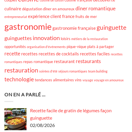
cuisine de saison
dîner romantique
culinaire
dégustation
dîner en amoureux
expérience client
france
fruits de mer
entrepreneuriat
gastronomie
guinguette
gastronomie française
innovation
guinguettes
loisirs
métiers de la restauration
opportunités
pique-nique
plats à partager
organisation d'événements
recette
recettes
recettes de cocktails
recettes faciles
recettes
restaurants
restaurant
repas romantique
romantiques
restauration
soirées d'été
séjours romantiques
team building
technologie
tendances alimentaires
vins
voyage
voyage en amoureux
ON EN A PARLÉ …
Recette facile de gratin de légumes façon
guinguette
02/08/2026