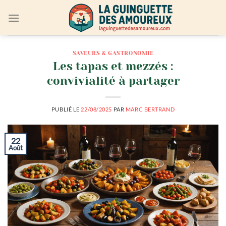
Passer
au
contenu
SAVEURS & GASTRONOMIE
Les tapas et mezzés :
convivialité à partager
PUBLIÉ LE
22/08/2025
PAR
MARC BERTRAND
22
Août