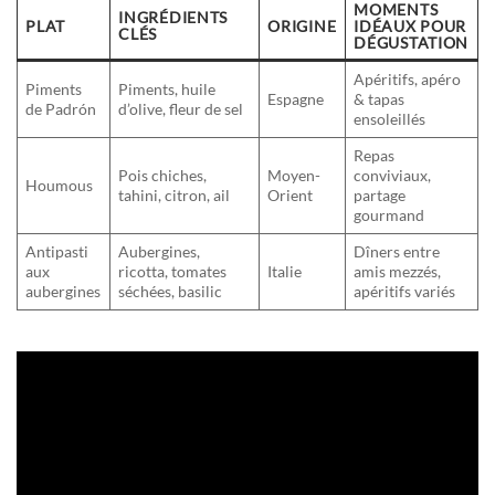
MOMENTS
INGRÉDIENTS
PLAT
ORIGINE
IDÉAUX POUR
CLÉS
DÉGUSTATION
Apéritifs, apéro
Piments
Piments, huile
Espagne
& tapas
de Padrón
d’olive, fleur de sel
ensoleillés
Repas
Pois chiches,
Moyen-
conviviaux,
Houmous
tahini, citron, ail
Orient
partage
gourmand
Antipasti
Aubergines,
Dîners entre
aux
ricotta, tomates
Italie
amis mezzés,
aubergines
séchées, basilic
apéritifs variés