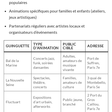
populaires
Animations spécifiques pour familles et enfants (ateliers,
jeux artistiques)
Partenariats réguliers avec artistes locaux et
organisateurs d’événements
TYPE
PUBLIC
GUINGUETTE
ADRESSE
D’ANIMATION
CIBLE
Adultes,
Concerts jazz,
Port de
Bal de la
amateurs de
funk, soirées
Suffren,
Marine
musique
dansantes
Paris 7e
vivante
Spectacles,
Familles,
3 quai de
La Nouvelle
théâtre,
amateurs de
Montebello,
Seine
concerts
culture
Paris 5e
2 Port du
Expositions
Public jeune,
Gros
Fluctuart
d’art urbain,
branché
Caillou,
afterworks
Paris 7e