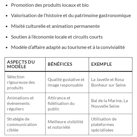
Promotion des produits locaux et bio
Valorisation de l’histoire et du patrimoine gastronomique
Mixité culturelle et animation permanente
Soutien à l’économie locale et circuits courts
Modèle d’affaire adapté au tourisme et à la convivialité
ASPECTS DU
BÉNÉFICES
EXEMPLE
MODÈLE
Sélection
Qualité gustative et
La Javelle et Rosa
rigoureuse des
image responsable
Bonheur sur Seine
produits
Animations et
Attirance et
Bal de la Marine, La
événements
fidélisation du
Nouvelle Seine
réguliers
public
Stratégie de
Utilisation de
Meilleure visibilité
communication
plateformes
et notoriété
ciblée
spécialisées