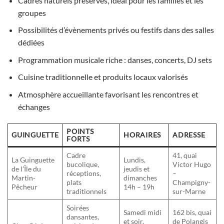
Cadres naturels préservés, idéal pour les familles et les
groupes
Possibilités d’évènements privés ou festifs dans des salles
dédiées
Programmation musicale riche : danses, concerts, DJ sets
Cuisine traditionnelle et produits locaux valorisés
Atmosphère accueillante favorisant les rencontres et
échanges
POINTS
GUINGUETTE
HORAIRES
ADRESSE
FORTS
Cadre
41, quai
La Guinguette
Lundis,
bucolique,
Victor Hugo
de l’Île du
jeudis et
réceptions,
–
Martin-
dimanches
plats
Champigny-
Pêcheur
14h – 19h
traditionnels
sur-Marne
Soirées
Samedi midi
162 bis, quai
dansantes,
et soir,
de Polangis