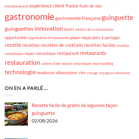
expérience client
france
fruits de mer
entrepreneuriat
gastronomie
guinguette
gastronomie française
innovation
guinguettes
loisirs
métiers de la restauration
opportunités
pique-nique
plats à partager
organisation d'événements
recette
recettes
recettes de cocktails
recettes faciles
recettes
restaurants
restaurant
repas romantique
romantiques
restauration
soirées d'été
séjours romantiques
team building
technologie
tendances alimentaires
vins
voyage
voyage en amoureux
ON EN A PARLÉ …
Recette facile de gratin de légumes façon
guinguette
02/08/2026