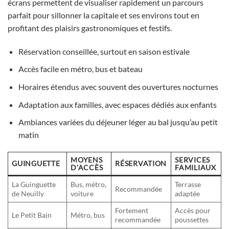
écrans permettent de visualiser rapidement un parcours
parfait pour sillonner la capitale et ses environs tout en
profitant des plaisirs gastronomiques et festifs.
Réservation conseillée, surtout en saison estivale
Accès facile en métro, bus et bateau
Horaires étendus avec souvent des ouvertures nocturnes
Adaptation aux familles, avec espaces dédiés aux enfants
Ambiances variées du déjeuner léger au bal jusqu’au petit
matin
MOYENS
SERVICES
GUINGUETTE
RÉSERVATION
D’ACCÈS
FAMILIAUX
La Guinguette
Bus, métro,
Terrasse
Recommandée
de Neuilly
voiture
adaptée
Fortement
Accès pour
Le Petit Bain
Métro, bus
recommandée
poussettes