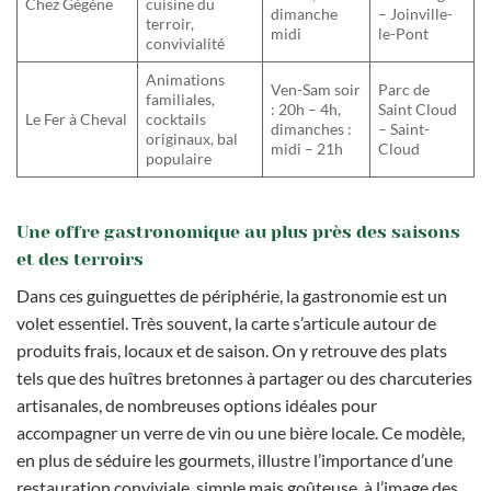
Chez Gégène
cuisine du
dimanche
– Joinville-
terroir,
midi
le-Pont
convivialité
Animations
Ven-Sam soir
Parc de
familiales,
: 20h – 4h,
Saint Cloud
Le Fer à Cheval
cocktails
dimanches :
– Saint-
originaux, bal
midi – 21h
Cloud
populaire
Une offre gastronomique au plus près des saisons
et des terroirs
Dans ces guinguettes de périphérie, la gastronomie est un
volet essentiel. Très souvent, la carte s’articule autour de
produits frais, locaux et de saison. On y retrouve des plats
tels que des huîtres bretonnes à partager ou des charcuteries
artisanales, de nombreuses options idéales pour
accompagner un verre de vin ou une bière locale. Ce modèle,
en plus de séduire les gourmets, illustre l’importance d’une
restauration conviviale, simple mais goûteuse, à l’image des