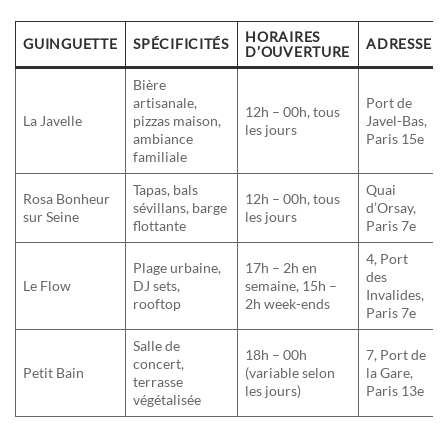
HORAIRES
GUINGUETTE
SPÉCIFICITÉS
ADRESSE
D’OUVERTURE
Bière
artisanale,
Port de
12h – 00h, tous
La Javelle
pizzas maison,
Javel-Bas,
les jours
ambiance
Paris 15e
familiale
Tapas, bals
Quai
Rosa Bonheur
12h – 00h, tous
sévillans, barge
d’Orsay,
sur Seine
les jours
flottante
Paris 7e
4, Port
Plage urbaine,
17h – 2h en
des
Le Flow
DJ sets,
semaine, 15h –
Invalides,
rooftop
2h week-ends
Paris 7e
Salle de
18h – 00h
7, Port de
concert,
Petit Bain
(variable selon
la Gare,
terrasse
les jours)
Paris 13e
végétalisée