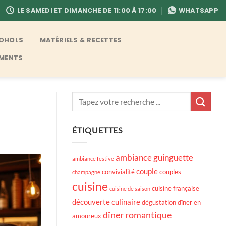
LE SAMEDI ET DIMANCHE DE 11:00 À 17:00
WHATSAPP
COHOLS
MATÉRIELS & RECETTES
EMENTS
ÉTIQUETTES
ambiance guinguette
ambiance festive
couple
convivialité
couples
champagne
cuisine
cuisine française
cuisine de saison
découverte culinaire
dégustation
dîner en
dîner romantique
amoureux