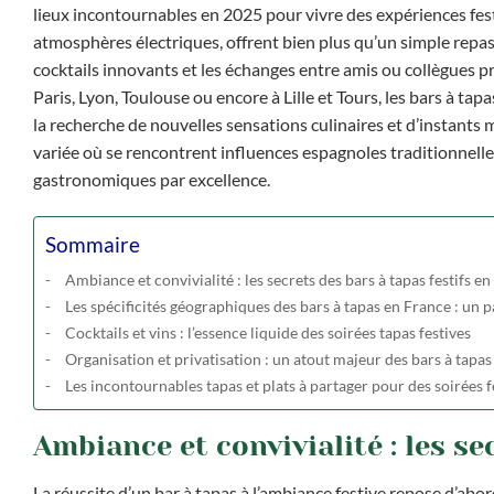
lieux incontournables en 2025 pour vivre des expériences fes
atmosphères électriques, offrent bien plus qu’un simple repas 
cocktails innovants et les échanges entre amis ou collègues 
Paris, Lyon, Toulouse ou encore à Lille et Tours, les bars à tap
la recherche de nouvelles sensations culinaires et d’instants 
variée où se rencontrent influences espagnoles traditionnelles 
gastronomiques par excellence.
Sommaire
Ambiance et convivialité : les secrets des bars à tapas festifs e
Les spécificités géographiques des bars à tapas en France : un
Cocktails et vins : l’essence liquide des soirées tapas festives
Organisation et privatisation : un atout majeur des bars à tap
Les incontournables tapas et plats à partager pour des soirées f
Ambiance et convivialité : les se
La réussite d’un bar à tapas à l’ambiance festive repose d’abor