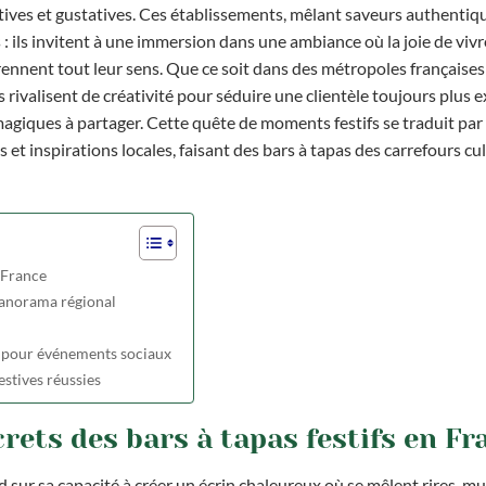
tives et gustatives. Ces établissements, mêlant saveurs authentiq
: ils invitent à une immersion dans une ambiance où la joie de vivre
prennent tout leur sens. Que ce soit dans des métropoles français
as rivalisent de créativité pour séduire une clientèle toujours plus e
magiques à partager. Cette quête de moments festifs se traduit par
et inspirations locales, faisant des bars à tapas des carrefours cul
n France
 panorama régional
as pour événements sociaux
estives réussies
crets des bars à tapas festifs en Fr
d sur sa capacité à créer un écrin chaleureux où se mêlent rires, m