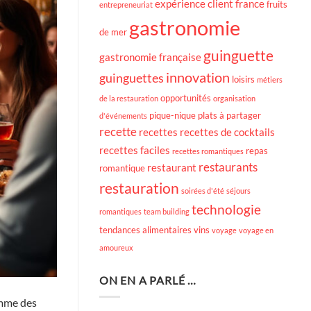
expérience client
france
fruits
entrepreneuriat
gastronomie
de mer
guinguette
gastronomie française
innovation
guinguettes
loisirs
métiers
opportunités
de la restauration
organisation
pique-nique
plats à partager
d'événements
recette
recettes
recettes de cocktails
recettes faciles
repas
recettes romantiques
restaurants
restaurant
romantique
restauration
soirées d'été
séjours
technologie
romantiques
team building
tendances alimentaires
vins
voyage
voyage en
amoureux
ON EN A PARLÉ …
omme des