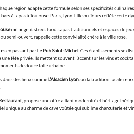
chaque région adapte cette formule selon ses spécificités culinaires
es bars à tapas à Toulouse, Paris, Lyon, Lille ou Tours reflète cette 
louse
mélangent street food, tapas traditionnels et espaces de jeu
u semi-ouvert, rappelle cette convivialité chère à la ville rose.
tes
en passant par
Le Pub Saint-Michel
. Ces établissements se dis
 une fête privée. Ils mettent souvent l’accent sur les vins et cocktai
s moments de douce folie urbaine.
tés dans des lieux comme
L’Alsacien Lyon
, où la tradition locale renc
.
Restaurant
, propose une offre alliant modernité et héritage ibériq
el unique au charme de cave voûtée qui sublime charcuterie et vin