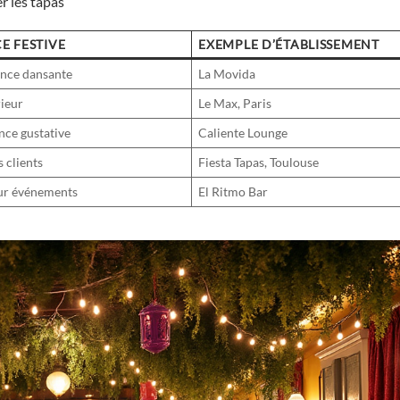
r les tapas
E FESTIVE
EXEMPLE D’ÉTABLISSEMENT
iance dansante
La Movida
rieur
Le Max, Paris
nce gustative
Caliente Lounge
 clients
Fiesta Tapas, Toulouse
our événements
El Ritmo Bar