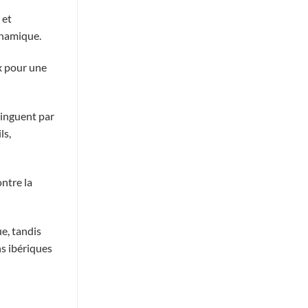
 et
dynamique.
x pour une
tinguent par
ls,
ontre la
ue, tandis
s ibériques