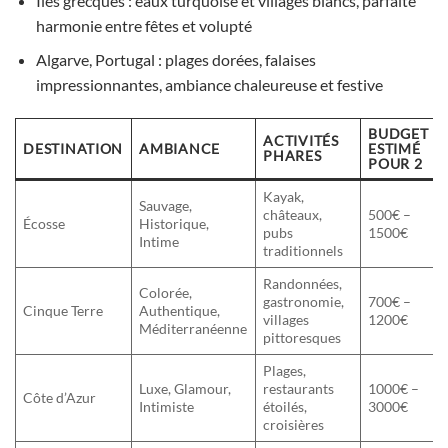
Îles grecques : eaux turquoise et villages blancs, parfaite
harmonie entre fêtes et volupté
Algarve, Portugal : plages dorées, falaises
impressionnantes, ambiance chaleureuse et festive
BUDGET
ACTIVITÉS
DESTINATION
AMBIANCE
ESTIMÉ
PHARES
POUR 2
Kayak,
Sauvage,
châteaux,
500€ –
Écosse
Historique,
pubs
1500€
Intime
traditionnels
Randonnées,
Colorée,
gastronomie,
700€ –
Cinque Terre
Authentique,
villages
1200€
Méditerranéenne
pittoresques
Plages,
Luxe, Glamour,
restaurants
1000€ –
Côte d’Azur
Intimiste
étoilés,
3000€
croisières