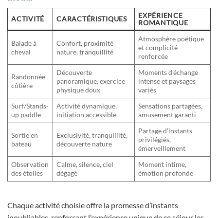
EXPÉRIENCE
ACTIVITÉ
CARACTÉRISTIQUES
ROMANTIQUE
Atmosphère poétique
Balade à
Confort, proximité
et complicité
cheval
nature, tranquillité
renforcée
Découverte
Moments d’échange
Randonnée
panoramique, exercice
intense et paysages
côtière
physique doux
variés
Surf/Stands-
Activité dynamique,
Sensations partagées,
up paddle
initiation accessible
amusement garanti
Partage d’instants
Sortie en
Exclusivité, tranquillité,
privilégiés,
bateau
découverte nature
émerveillement
Observation
Calme, silence, ciel
Moment intime,
des étoiles
dégagé
émotion profonde
Chaque activité choisie offre la promesse d’instants
inoubliables, renforçant l’expérience unique de ce séjour les