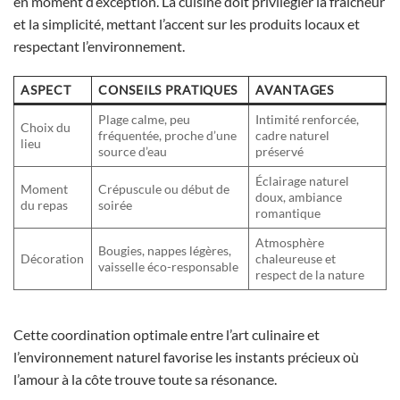
en moment d’exception. La cuisine doit privilégier la fraîcheur
et la simplicité, mettant l’accent sur les produits locaux et
respectant l’environnement.
ASPECT
CONSEILS PRATIQUES
AVANTAGES
Plage calme, peu
Intimité renforcée,
Choix du
fréquentée, proche d’une
cadre naturel
lieu
source d’eau
préservé
Éclairage naturel
Moment
Crépuscule ou début de
doux, ambiance
du repas
soirée
romantique
Atmosphère
Bougies, nappes légères,
Décoration
chaleureuse et
vaisselle éco-responsable
respect de la nature
Cette coordination optimale entre l’art culinaire et
l’environnement naturel favorise les instants précieux où
l’amour à la côte trouve toute sa résonance.