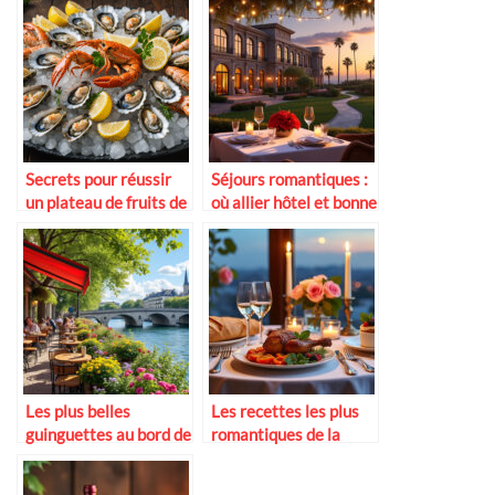
Secrets pour réussir
Séjours romantiques :
un plateau de fruits de
où allier hôtel et bonne
mer en amoureux
table
Les plus belles
Les recettes les plus
guinguettes au bord de
romantiques de la
la Seine
cuisine française