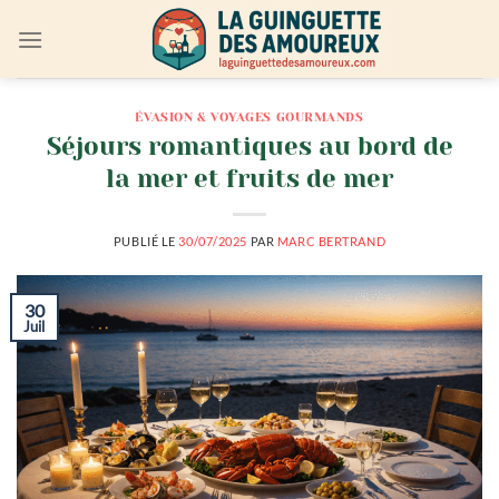
Passer
au
contenu
ÉVASION & VOYAGES GOURMANDS
Séjours romantiques au bord de
la mer et fruits de mer
PUBLIÉ LE
30/07/2025
PAR
MARC BERTRAND
30
Juil