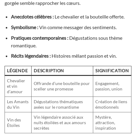
gorgée semble rapprocher les cœurs.
Anecdotes célèbres :
Le chevalier et la bouteille offerte.
Symbolisme :
Vin comme messager des sentiments.
Pratiques contemporaines :
Dégustations sous thème
romantique.
Récits légendaires :
Histoires mêlant passion et vin.
LÉGENDE
DESCRIPTION
SIGNIFICATION
Chevalier
Offrande d’une bouteille pour
Engagement,
et vin
sceller une promesse
passion, union
d’amour
Les Amants
Dégustations thématiques
Création de liens
du Vin
axées sur le romantisme
émotionnels
Vin légendaire associé aux
Mystère,
Vin des
nuits étoilées et aux amours
attraction,
Étoiles
secrètes
inspiration