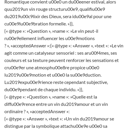
Romantique convient u00e0 un du00eener estival, alors
quu2019un vin rouge structuru00e9, qualifiu00e9
du2019u00c9lixir des Dieux, sera idu00e9al pour une
cu00e9lu00e9bration formelle. »}},
{« @type »: »Question », »name »: »Le vin peut-il
ru00e9ellement influencer les u00e9motions
? », »acceptedAnswer »:{« @type »: »Answer », »text »: »Le vin
agit comme un catalyseur sensoriel : ses aru00f4mes, ses
couleurs et sa texture peuvent renforcer les sensations et
cru00e9er une atmosphu00e8re propice u00e0
lu2019u00e9motion et u00e0 la su00e9duction.
Lu2019expu00e9rience reste cependant subjective,
du00e9pendant de chaque individu. »}},
{« @type »: »Question », »name »: »Quelle est la
diffu00e9rence entre un vin du2019amour et un vin
ordinaire ? », »acceptedAnswer »:
{« @type »: »Answer », »text »: »Un vin du2019amour se
distingue par la symbolique attachu00e9e u00e0 sa