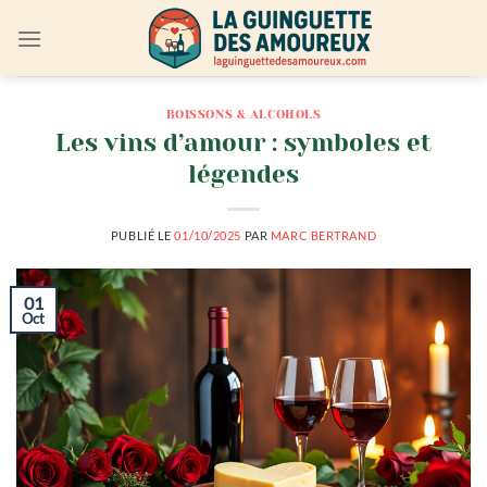
Passer
au
contenu
BOISSONS & ALCOHOLS
Les vins d’amour : symboles et
légendes
PUBLIÉ LE
01/10/2025
PAR
MARC BERTRAND
01
Oct