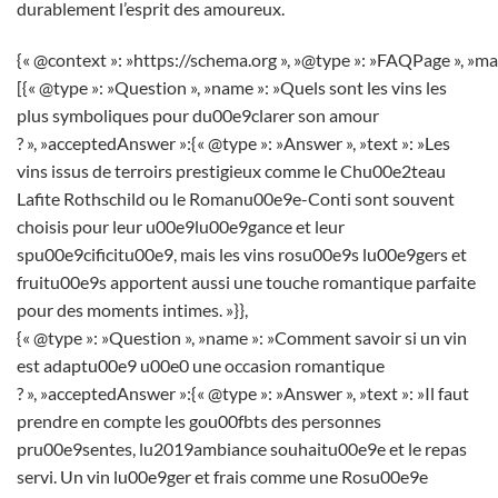
durablement l’esprit des amoureux.
{« @context »: »https://schema.org », »@type »: »FAQPage », »ma
[{« @type »: »Question », »name »: »Quels sont les vins les
plus symboliques pour du00e9clarer son amour
? », »acceptedAnswer »:{« @type »: »Answer », »text »: »Les
vins issus de terroirs prestigieux comme le Chu00e2teau
Lafite Rothschild ou le Romanu00e9e-Conti sont souvent
choisis pour leur u00e9lu00e9gance et leur
spu00e9cificitu00e9, mais les vins rosu00e9s lu00e9gers et
fruitu00e9s apportent aussi une touche romantique parfaite
pour des moments intimes. »}},
{« @type »: »Question », »name »: »Comment savoir si un vin
est adaptu00e9 u00e0 une occasion romantique
? », »acceptedAnswer »:{« @type »: »Answer », »text »: »Il faut
prendre en compte les gou00fbts des personnes
pru00e9sentes, lu2019ambiance souhaitu00e9e et le repas
servi. Un vin lu00e9ger et frais comme une Rosu00e9e