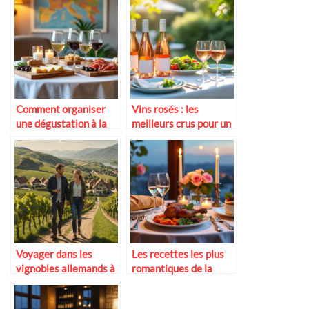
Comment organiser
Vins rosés : les
une dégustation à la
meilleurs crus pour un
maison
dîner d’été en terrasse
Voyager dans les
Les recettes les plus
vignobles allemands à
romantiques de la
deux
cuisine française