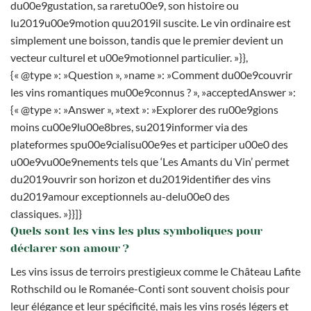
du00e9gustation, sa raretu00e9, son histoire ou
lu2019u00e9motion quu2019il suscite. Le vin ordinaire est
simplement une boisson, tandis que le premier devient un
vecteur culturel et u00e9motionnel particulier. »}},
{« @type »: »Question », »name »: »Comment du00e9couvrir
les vins romantiques mu00e9connus ? », »acceptedAnswer »:
{« @type »: »Answer », »text »: »Explorer des ru00e9gions
moins cu00e9lu00e8bres, su2019informer via des
plateformes spu00e9cialisu00e9es et participer u00e0 des
u00e9vu00e9nements tels que ‘Les Amants du Vin’ permet
du2019ouvrir son horizon et du2019identifier des vins
du2019amour exceptionnels au-delu00e0 des
classiques. »}}]}
Quels sont les vins les plus symboliques pour
déclarer son amour ?
Les vins issus de terroirs prestigieux comme le Château Lafite
Rothschild ou le Romanée-Conti sont souvent choisis pour
leur élégance et leur spécificité, mais les vins rosés légers et