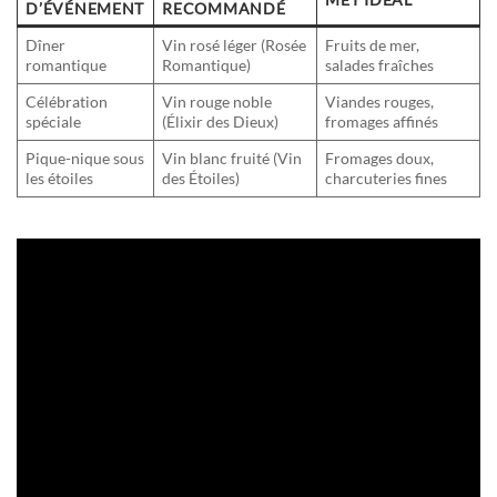
D’ÉVÉNEMENT
RECOMMANDÉ
Dîner
Vin rosé léger (Rosée
Fruits de mer,
romantique
Romantique)
salades fraîches
Célébration
Vin rouge noble
Viandes rouges,
spéciale
(Élixir des Dieux)
fromages affinés
Pique-nique sous
Vin blanc fruité (Vin
Fromages doux,
les étoiles
des Étoiles)
charcuteries fines