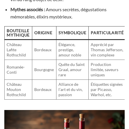
Mythes associés :
Amours secrètes, dégustations
mémorables, élixirs mystérieux.
BOUTEILLE
ORIGINE
SYMBOLIQUE
PARTICULARITÉ
MYTHIQUE
Château
Élégance,
Apprécié par
Lafite
Bordeaux
prestige,
Thomas Jefferson,
Rothschild
amour noble
vin complexe
Quête du Saint
Production
Romanée-
Bourgogne
Graal, amour
limitée, saveurs
Conti
rare
uniques
Château
Alliance de
Étiquettes signées
Mouton
Bordeaux
l’art et du vin,
par Picasso,
Rothschild
passion
Warhol, etc.