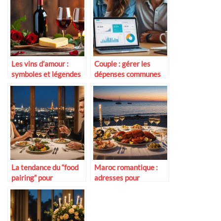
Les vins d’amour :
Couple : gérer les
symboles et légendes
dépenses communes
simplement (compte
joint, virements,
cartes…)
La tendance du “food
Maroc romantique :
pairing” pour
adresses pour
surprendre en couple
escapades à deux