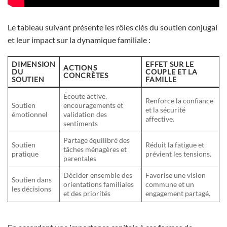
Le tableau suivant présente les rôles clés du soutien conjugal
et leur impact sur la dynamique familiale :
DIMENSION
EFFET SUR LE
ACTIONS
DU
COUPLE ET LA
CONCRÈTES
SOUTIEN
FAMILLE
Écoute active,
Renforce la confiance
Soutien
encouragements et
et la sécurité
émotionnel
validation des
affective.
sentiments
Partage équilibré des
Soutien
Réduit la fatigue et
tâches ménagères et
pratique
prévient les tensions.
parentales
Décider ensemble des
Favorise une vision
Soutien dans
orientations familiales
commune et un
les décisions
et des priorités
engagement partagé.