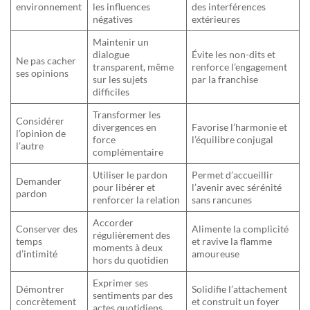
environnement
les influences
des interférences
négatives
extérieures
Maintenir un
dialogue
Évite les non-dits et
Ne pas cacher
transparent, même
renforce l’engagement
ses opinions
sur les sujets
par la franchise
difficiles
Transformer les
Considérer
divergences en
Favorise l’harmonie et
l’opinion de
force
l’équilibre conjugal
l’autre
complémentaire
Utiliser le pardon
Permet d’accueillir
Demander
pour libérer et
l’avenir avec sérénité
pardon
renforcer la relation
sans rancunes
Accorder
Conserver des
Alimente la complicité
régulièrement des
temps
et ravive la flamme
moments à deux
d’intimité
amoureuse
hors du quotidien
Exprimer ses
Démontrer
Solidifie l’attachement
sentiments par des
concrètement
et construit un foyer
actes quotidiens