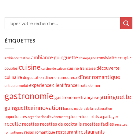
ÉTIQUETTES
ambiance guinguette
couple
convivialité
ambiance festive
champagne
cuisine
découverte
couples
cuisine française
cuisine de saison
dîner romantique
culinaire
dégustation
dîner en amoureux
expérience client
france
fruits de mer
entrepreneuriat
gastronomie
guinguette
gastronomie française
innovation
guinguettes
loisirs
métiers de la restauration
opportunités
pique-nique
plats à partager
organisation d'événements
recette
recettes
recettes de cocktails
recettes faciles
recettes
restaurants
restaurant
repas romantique
romantiques