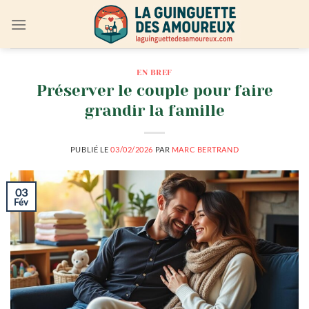
Passer
au
contenu
EN BREF
Préserver le couple pour faire
grandir la famille
PUBLIÉ LE
03/02/2026
PAR
MARC BERTRAND
03
Fév