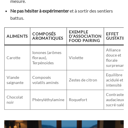
mesure.
Ne pas hésiter à expérimenter
et à sortir des sentiers
battus.
EXEMPLE
COMPOSÉS
EFFET
ALIMENTS
D’ASSOCIATION
AROMATIQUES
GUSTATIF
FOOD PAIRING
Alliance
Ionones (arômes
douce et
Carotte
floraux),
Violette
florale
Terpénoïdes
surprenante
Equilibre
Viande
Composés
Zestes de citron
acidulé et
saignante
volatils aminés
intensité
Contraste
Chocolat
Phényléthylamine
Roquefort
audacieux
noir
sucré-salé