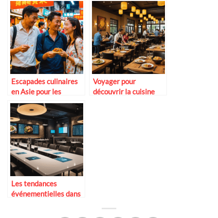
Escapades culinaires
Voyager pour
en Asie pour les
découvrir la cuisine
couples aventuriers
fusion contemporaine
Les tendances
événementielles dans
la restauration 2025