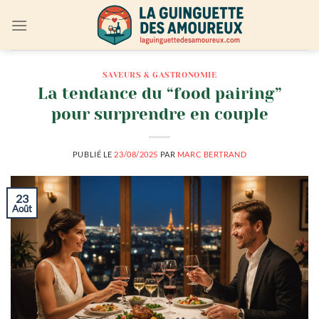
Passer
au
contenu
SAVEURS & GASTRONOMIE
La tendance du “food pairing”
pour surprendre en couple
PUBLIÉ LE
23/08/2025
PAR
MARC BERTRAND
23
Août