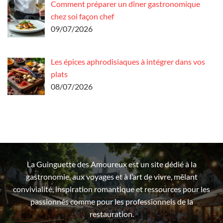
Comment préparer un dîner gastronomique
chez soi façon chef
09/07/2026
Les épices aphrodisiaques à intégrer dans vos
plats
08/07/2026
La Guinguette des Amoureux est un site dédié à la
gastronomie, aux voyages et à l’art de vivre, mêlant
convivialité, inspiration romantique et ressources pour les
passionnés comme pour les professionnels de la
restauration.