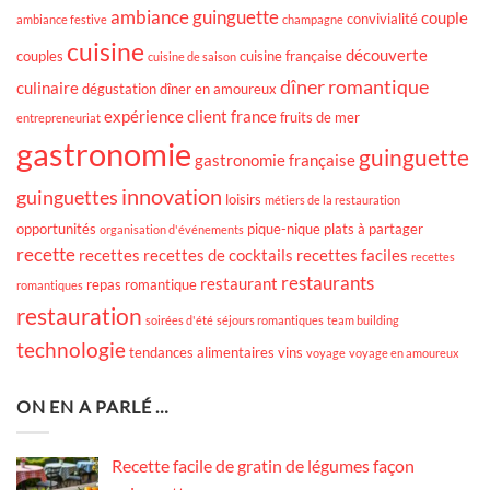
ambiance guinguette
couple
convivialité
ambiance festive
champagne
cuisine
découverte
couples
cuisine française
cuisine de saison
dîner romantique
culinaire
dégustation
dîner en amoureux
expérience client
france
fruits de mer
entrepreneuriat
gastronomie
guinguette
gastronomie française
innovation
guinguettes
loisirs
métiers de la restauration
opportunités
pique-nique
plats à partager
organisation d'événements
recette
recettes
recettes de cocktails
recettes faciles
recettes
restaurants
restaurant
repas romantique
romantiques
restauration
soirées d'été
séjours romantiques
team building
technologie
tendances alimentaires
vins
voyage
voyage en amoureux
ON EN A PARLÉ …
Recette facile de gratin de légumes façon