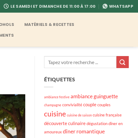
LE SAMEDI ET DIMANCHE DE 11:00 À 17:00
WHATSAPP
COHOLS
MATÉRIELS & RECETTES
EMENTS
ÉTIQUETTES
ambiance guinguette
ambiance festive
couple
convivialité
couples
champagne
cuisine
cuisine française
cuisine de saison
découverte culinaire
dégustation
dîner en
dîner romantique
amoureux