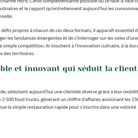
ai charme rétro. Cette complémentarité possible ou ce face-à-face 
ulinaires et le rapport qu’entretiennent aujourd’hui les consomm
nnelle.
 défis propres à chacun de ces deux formats, il apparaît essentiel d
er les tendances émergentes et de s’interroger sur les voies d’une
simple compétition, ils touchent à l’innovation culinaire, à la durab
e des territoires.
ble et innovant qui séduit la client
e, séduisent aujourd’hui une clientèle diverse grâce à leur mobilit
3 500 food trucks, générant un chiffre d’affaires avoisinant les 15
se la simple restauration rapide pour s’inscrire dans une volonté