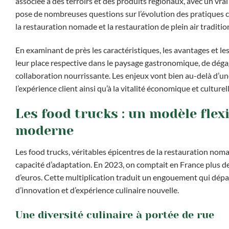
associée à des terroirs et des produits régionaux, avec un vr
pose de nombreuses questions sur l’évolution des pratiques c
la restauration nomade et la restauration de plein air traditio
En examinant de près les caractéristiques, les avantages et les
leur place respective dans le paysage gastronomique, de dégag
collaboration nourrissante. Les enjeux vont bien au-delà d’une 
l’expérience client ainsi qu’à la vitalité économique et culturell
Les food trucks : un modèle flexi
moderne
Les food trucks, véritables épicentres de la restauration nomad
capacité d’adaptation. En 2023, on comptait en France plus de 
d’euros. Cette multiplication traduit un engouement qui dépas
d’innovation et d’expérience culinaire nouvelle.
Une diversité culinaire à portée de rue