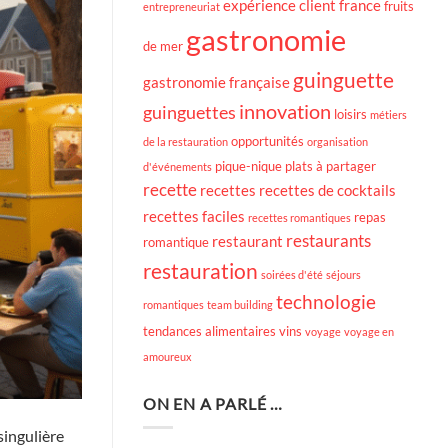
expérience client
france
fruits
entrepreneuriat
gastronomie
de mer
guinguette
gastronomie française
innovation
guinguettes
loisirs
métiers
opportunités
de la restauration
organisation
pique-nique
plats à partager
d'événements
recette
recettes
recettes de cocktails
recettes faciles
repas
recettes romantiques
restaurants
restaurant
romantique
restauration
soirées d'été
séjours
technologie
romantiques
team building
tendances alimentaires
vins
voyage
voyage en
amoureux
ON EN A PARLÉ …
singulière