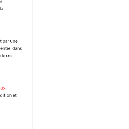
es
la
t par une
sentiel dans
 de ces
.
eux
,
dition et