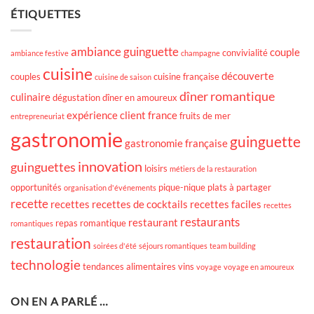
ÉTIQUETTES
ambiance guinguette
couple
convivialité
ambiance festive
champagne
cuisine
découverte
couples
cuisine française
cuisine de saison
dîner romantique
culinaire
dégustation
dîner en amoureux
expérience client
france
fruits de mer
entrepreneuriat
gastronomie
guinguette
gastronomie française
innovation
guinguettes
loisirs
métiers de la restauration
opportunités
pique-nique
plats à partager
organisation d'événements
recette
recettes
recettes de cocktails
recettes faciles
recettes
restaurants
restaurant
repas romantique
romantiques
restauration
soirées d'été
séjours romantiques
team building
technologie
tendances alimentaires
vins
voyage
voyage en amoureux
ON EN A PARLÉ …