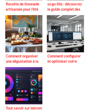
Recette de limonade
so go lille : découvrez
artisanale pour l’été
le guide complet des
activités et sorties
incontournables en
2025
Comment organiser
Comment configurer
une dégustation à la
et optimiser votre
maison
messagerie ovh mail
roundcube en 2025
Tout savoir sur lekrom