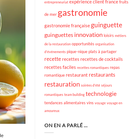
expérience client
france
fruits
entrepreneuriat
gastronomie
de mer
guinguette
gastronomie française
innovation
guinguettes
loisirs
métiers
opportunités
de la restauration
organisation
pique-nique
plats à partager
d'événements
recette
recettes
recettes de cocktails
recettes faciles
repas
recettes romantiques
restaurants
restaurant
romantique
restauration
soirées d'été
séjours
technologie
romantiques
team building
tendances alimentaires
vins
voyage
voyage en
amoureux
ON EN A PARLÉ …
de