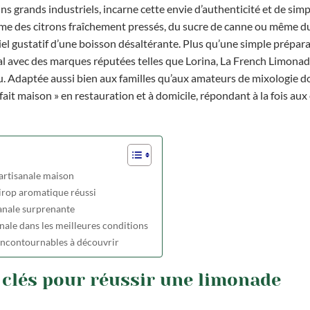
s grands industriels, incarne cette envie d’authenticité et de simpl
me des citrons fraîchement pressés, du sucre de canne ou même du
tiel gustatif d’une boisson désaltérante. Plus qu’une simple prépara
nal avec des marques réputées telles que Lorina, La French Limona
nu. Adaptée aussi bien aux familles qu’aux amateurs de mixologie do
ait maison » en restauration et à domicile, répondant à la fois aux
 artisanale maison
sirop aromatique réussi
anale surprenante
nale dans les meilleures conditions
incontournables à découvrir
s clés pour réussir une limonade