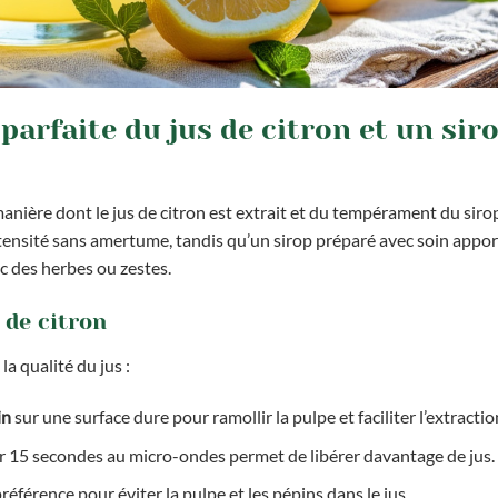
parfaite du jus de citron et un sir
anière dont le jus de citron est extrait et du tempérament du siro
intensité sans amertume, tandis qu’un sirop préparé avec soin appo
c des herbes ou zestes.
 de citron
a qualité du jus :
in
sur une surface dure pour ramollir la pulpe et faciliter l’extractio
ser 15 secondes au micro-ondes permet de libérer davantage de jus.
référence pour éviter la pulpe et les pépins dans le jus.