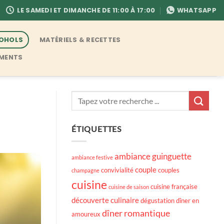
LE SAMEDI ET DIMANCHE DE 11:00 À 17:00
WHATSAPP
COHOLS
MATÉRIELS & RECETTES
EMENTS
ÉTIQUETTES
ambiance guinguette
ambiance festive
couple
convivialité
couples
champagne
cuisine
cuisine française
cuisine de saison
découverte culinaire
dégustation
dîner en
dîner romantique
amoureux