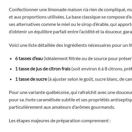
Confectionner une limonade maison n’a rien de compliqué, mais
et aux proportions utilisées. La base classique se compose d’ea
ses alternatives comme le miel ou le sirop d’érable, qui appo
d’obtenir un équilibre parfait entre l’acidité et la douceur, g
Voici une liste détaillée des ingrédients nécessaires pour un l
6 tasses d’eau
(idéalement filtrée ou de source pour préser
1 tasse de jus de citron frais
(soit environ 6 à 8 citrons, pr
1 tasse de sucre
(à ajuster selon le goût, sucre blanc, de ca
Pour une variante québécoise, qui rafraîchit avec une douceur 
pour sa /note caramélisée subtile et ses propriétés antisepti
particulièrement aux amateurs d’arômes gourmands.
Les étapes majeures de préparation comprennent :