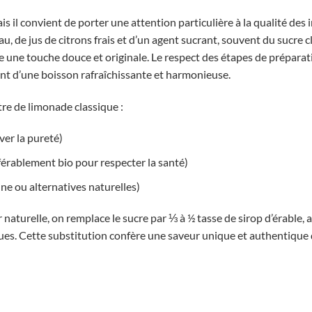
 il convient de porter une attention particulière à la qualité des 
u, de jus de citrons frais et d’un agent sucrant, souvent du sucre 
rte une touche douce et originale. Le respect des étapes de prépara
arant d’une boisson rafraîchissante et harmonieuse.
itre de limonade classique :
ver la pureté)
éférablement bio pour respecter la santé)
nne ou alternatives naturelles)
naturelle, on remplace le sucre par ⅓ à ½ tasse de sirop d’érable, 
ques. Cette substitution confère une saveur unique et authentique q