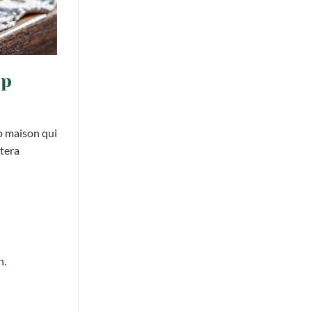
op
p maison qui
rtera
n.