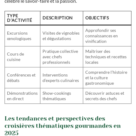
célèbre le savoir-faire et la passion.
TYPE
DESCRIPTION
OBJECTIFS
D’ACTIVITÉ
Approfondir ses
Excursions
Visites de vignobles
connaissances en
œnologiques
et dégustations
vinification
Pratique collective
Maîtriser des
Cours de
avec chefs
techniques et recettes
cuisine
professionnels
locales
Comprendre l’histoire
Conférences et
Interventions
et la culture
débats
d’experts culinaires
gastronomique
Démonstrations
Show-cookings
Découvrir astuces et
en direct
thématiques
secrets des chefs
Les tendances et perspectives des
croisières thématiques gourmandes en
2025