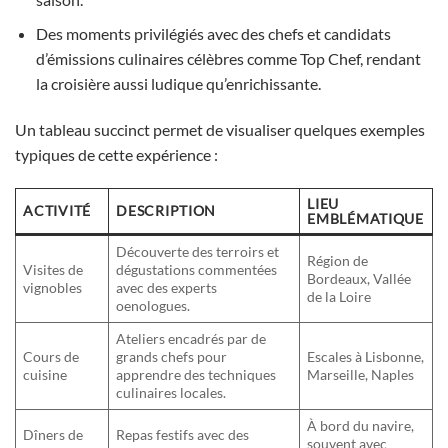
Des moments privilégiés avec des chefs et candidats
d’émissions culinaires célèbres comme Top Chef, rendant
la croisière aussi ludique qu’enrichissante.
Un tableau succinct permet de visualiser quelques exemples
typiques de cette expérience :
LIEU
ACTIVITÉ
DESCRIPTION
EMBLÉMATIQUE
Découverte des terroirs et
Région de
Visites de
dégustations commentées
Bordeaux, Vallée
vignobles
avec des experts
de la Loire
oenologues.
Ateliers encadrés par de
Cours de
grands chefs pour
Escales à Lisbonne,
cuisine
apprendre des techniques
Marseille, Naples
culinaires locales.
À bord du navire,
Dîners de
Repas festifs avec des
souvent avec