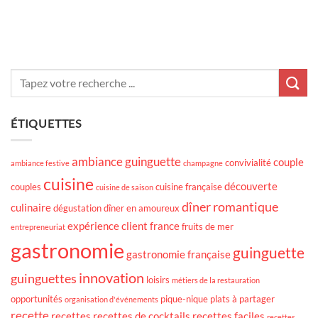
ÉTIQUETTES
ambiance guinguette
couple
convivialité
ambiance festive
champagne
cuisine
découverte
couples
cuisine française
cuisine de saison
dîner romantique
culinaire
dégustation
dîner en amoureux
expérience client
france
fruits de mer
entrepreneuriat
gastronomie
guinguette
gastronomie française
innovation
guinguettes
loisirs
métiers de la restauration
opportunités
pique-nique
plats à partager
organisation d'événements
recette
recettes
recettes de cocktails
recettes faciles
recettes