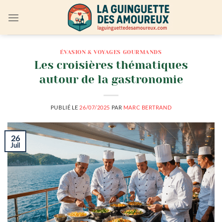
Passer
au
contenu
ÉVASION & VOYAGES GOURMANDS
Les croisières thématiques
autour de la gastronomie
PUBLIÉ LE
26/07/2025
PAR
MARC BERTRAND
26
Juil