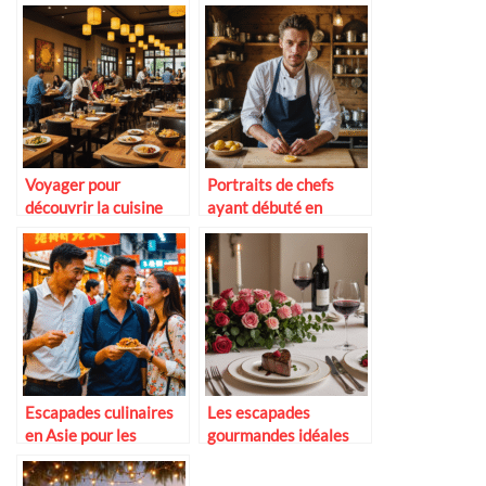
Voyager pour
Portraits de chefs
découvrir la cuisine
ayant débuté en
fusion contemporaine
guinguette
Escapades culinaires
Les escapades
en Asie pour les
gourmandes idéales
couples aventuriers
pour la Saint-Valentin