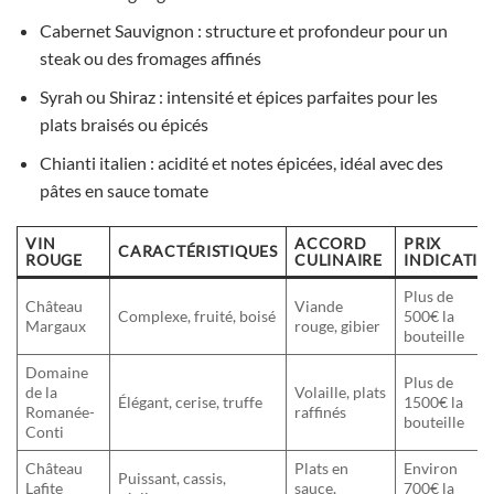
Cabernet Sauvignon : structure et profondeur pour un
steak ou des fromages affinés
Syrah ou Shiraz : intensité et épices parfaites pour les
plats braisés ou épicés
Chianti italien : acidité et notes épicées, idéal avec des
pâtes en sauce tomate
VIN
ACCORD
PRIX
CARACTÉRISTIQUES
ROUGE
CULINAIRE
INDICATIF
Plus de
Château
Viande
Complexe, fruité, boisé
500€ la
Margaux
rouge, gibier
bouteille
Domaine
Plus de
de la
Volaille, plats
Élégant, cerise, truffe
1500€ la
Romanée-
raffinés
bouteille
Conti
Château
Plats en
Environ
Puissant, cassis,
Lafite
sauce,
700€ la