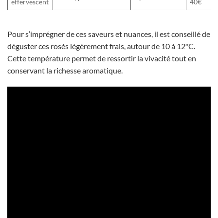
effervescent
40€
Pour s’imprégner de ces saveurs et nuances, il est conseillé de
déguster ces rosés légèrement frais, autour de 10 à 12°C.
Cette température permet de ressortir la vivacité tout en
conservant la richesse aromatique.