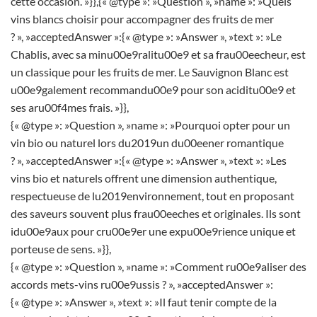
cette occasion. »}},{« @type »: »Question », »name »: »Quels
vins blancs choisir pour accompagner des fruits de mer
? », »acceptedAnswer »:{« @type »: »Answer », »text »: »Le
Chablis, avec sa minu00e9ralitu00e9 et sa frau00eecheur, est
un classique pour les fruits de mer. Le Sauvignon Blanc est
u00e9galement recommandu00e9 pour son aciditu00e9 et
ses aru00f4mes frais. »}},
{« @type »: »Question », »name »: »Pourquoi opter pour un
vin bio ou naturel lors du2019un du00eener romantique
? », »acceptedAnswer »:{« @type »: »Answer », »text »: »Les
vins bio et naturels offrent une dimension authentique,
respectueuse de lu2019environnement, tout en proposant
des saveurs souvent plus frau00eeches et originales. Ils sont
idu00e9aux pour cru00e9er une expu00e9rience unique et
porteuse de sens. »}},
{« @type »: »Question », »name »: »Comment ru00e9aliser des
accords mets-vins ru00e9ussis ? », »acceptedAnswer »:
{« @type »: »Answer », »text »: »Il faut tenir compte de la