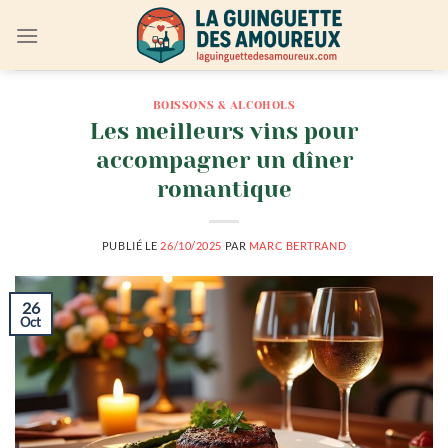
Passer
au
contenu
BOISSONS & ALCOHOLS
Les meilleurs vins pour
accompagner un dîner
romantique
PUBLIÉ LE
26/10/2025
PAR
MARC BERTRAND
26
Oct