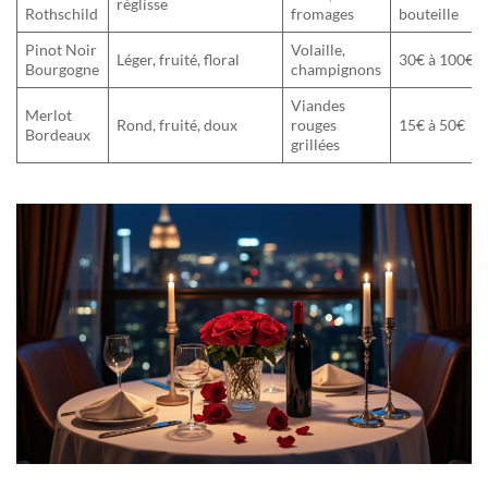
réglisse
Rothschild
fromages
bouteille
Pinot Noir
Volaille,
Léger, fruité, floral
30€ à 100€
Bourgogne
champignons
Viandes
Merlot
Rond, fruité, doux
rouges
15€ à 50€
Bordeaux
grillées