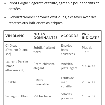
Pinot Grigio : légèreté et fruité, agréable pour apéritifs et
entrées
Gewurztraminer : arômes exotiques, à essayer avec des
recettes aux influences asiatiques
NOTES
PRIX
VIN BLANC
ACCORDS
DOMINANTES
INDICATIF
Château
Entrées
Subtil, fruité et
Plus de
d’Yquem (blanc
fines,
floral
100€
sec)
crustacés
Laurent-Perrier
Rafraîchissant,
Apéritif,
(blanc
40€ à 80€
élégant
plats légers
effervescent)
Fruits de
Citrus,
Chablis
mer,
25€ à 50€
minéralité
volaille
Salades,
Sauvignon Blanc
Vif, herbacé
15€ à 35€
poissons