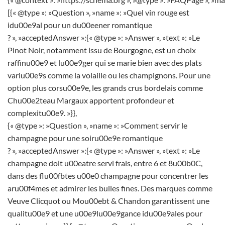
[{« @type »: »Question », »name »: »Quel vin rouge est
idu00e9al pour un du00eener romantique
? », »acceptedAnswer »:{« @type »: »Answer », »text »: »Le
Pinot Noir, notamment issu de Bourgogne, est un choix
raffinu00e9 et lu00e9ger qui se marie bien avec des plats
variu00e9s comme la volaille ou les champignons. Pour une
option plus corsu00e9e, les grands crus bordelais comme
Chu00e2teau Margaux apportent profondeur et
complexitu00e9. »}},
{« @type »: »Question », »name »: »Comment servir le
champagne pour une soiru00e9e romantique
? », »acceptedAnswer »:{« @type »: »Answer », »text »: »Le
champagne doit u00eatre servi frais, entre 6 et 8u00b0C,
dans des flu00fbtes u00e0 champagne pour concentrer les
aru00f4mes et admirer les bulles fines. Des marques comme
Veuve Clicquot ou Mou00ebt & Chandon garantissent une
qualitu00e9 et une u00e9lu00e9gance idu00e9ales pour