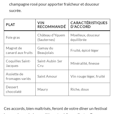
champagne rosé pour apporter fraîcheur et douceur
sucrée.
VIN
CARACTÉRISTIQUES
PLAT
RECOMMANDÉ
D’ACCORD
Château d’Yquem
Moelleux, douceur
Foie gras
(Sauternes)
équilibrée
Magret de
Gamay du
Fruité, épicé léger
canard aux fruits
Beaujolais
Coquilles Saint-
Saint-Aubin 1er
Minéralité, finesse
Jacques
Cru
Assiette de
Saint Amour
Vin rouge léger, fruité
fromages variés
Dessert
Maury
Riche, doux
chocolaté
Ces accords, bien maîtrisés, feront de votre dîner un festival