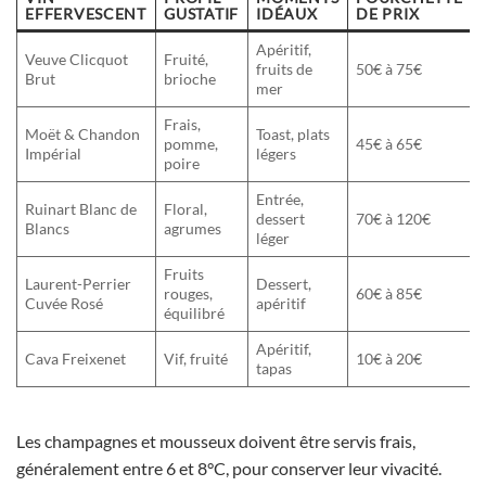
EFFERVESCENT
GUSTATIF
IDÉAUX
DE PRIX
Apéritif,
Veuve Clicquot
Fruité,
fruits de
50€ à 75€
Brut
brioche
mer
Frais,
Moët & Chandon
Toast, plats
pomme,
45€ à 65€
Impérial
légers
poire
Entrée,
Ruinart Blanc de
Floral,
dessert
70€ à 120€
Blancs
agrumes
léger
Fruits
Laurent-Perrier
Dessert,
rouges,
60€ à 85€
Cuvée Rosé
apéritif
équilibré
Apéritif,
Cava Freixenet
Vif, fruité
10€ à 20€
tapas
Les champagnes et mousseux doivent être servis frais,
généralement entre 6 et 8°C, pour conserver leur vivacité.