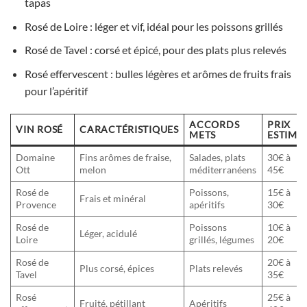
tapas
Rosé de Loire : léger et vif, idéal pour les poissons grillés
Rosé de Tavel : corsé et épicé, pour des plats plus relevés
Rosé effervescent : bulles légères et arômes de fruits frais
pour l’apéritif
ACCORDS
PRIX
VIN ROSÉ
CARACTÉRISTIQUES
METS
ESTIMÉ
Domaine
Fins arômes de fraise,
Salades, plats
30€ à
Ott
melon
méditerranéens
45€
Rosé de
Poissons,
15€ à
Frais et minéral
Provence
apéritifs
30€
Rosé de
Poissons
10€ à
Léger, acidulé
Loire
grillés, légumes
20€
Rosé de
20€ à
Plus corsé, épices
Plats relevés
Tavel
35€
Rosé
25€ à
Fruité, pétillant
Apéritifs