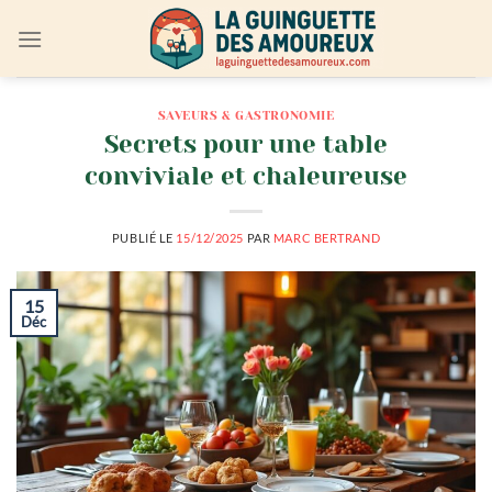
Passer
au
contenu
SAVEURS & GASTRONOMIE
Secrets pour une table
conviviale et chaleureuse
PUBLIÉ LE
15/12/2025
PAR
MARC BERTRAND
15
Déc