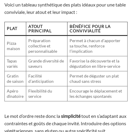
Voici un tableau synthétique des plats idéaux pour une table
conviviale, leur atout et leur impact :
ATOUT
BÉNÉFICE POUR LA
PLAT
PRINCIPAL
CONVIVIALITÉ
Préparation
Permet à chacun d’apporter
Pizza
collective et
sa touche, renforce
maison
personnalisable
l’implication
Tapas
Grande diversité de
Favorise la découverte et la
variés
saveurs
dégustation en libre-service
Gratin
Facilité
Permet de déguster un plat
de saison
d’anticipation
chaud sans stress
Apéro
Flexibilité du
Encourage le déplacement et
dînatoire
service
les échanges spontanés
Le mot d’ordre reste donc la
simplicité
tout en s’adaptant aux
contraintes et goûts de chaque invité. Introduire des options
végétariennes, sans gluten ou autre spécificité suit