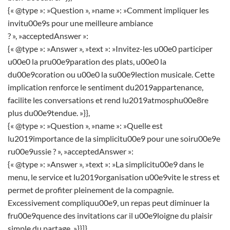
{« @type »: »Question », »name »: »Comment impliquer les
invitu00e9s pour une meilleure ambiance
? », »acceptedAnswer »:
{« @type »: »Answer », »text »: »Invitez-les u00e0 participer
u00e0 la pru00e9paration des plats, u00e0 la
du00e9coration ou u00e0 la su00e9lection musicale. Cette
implication renforce le sentiment du2019appartenance,
facilite les conversations et rend lu2019atmosphu00e8re
plus du00e9tendue. »}},
{« @type »: »Question », »name »: »Quelle est
lu2019importance de la simplicitu00e9 pour une soiru00e9e
ru00e9ussie ? », »acceptedAnswer »:
{« @type »: »Answer », »text »: »La simplicitu00e9 dans le
menu, le service et lu2019organisation u00e9vite le stress et
permet de profiter pleinement de la compagnie.
Excessivement compliquu00e9, un repas peut diminuer la
fru00e9quence des invitations car il u00e9loigne du plaisir
simple du partage. »}}]}