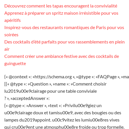
Découvrez comment les tapas encouragent la convivialité
Apprenez à préparer un spritz maison irrésistible pour vos
apéritifs
Inspirez-vous des restaurants romantiques de Paris pour vos
soirées
Des cocktails d’été parfaits pour vos rassemblements en plein
air
Comment créer une ambiance festive avec des cocktails de
guinguette
{« @context »: »https://schema.org », »@type »: »FAQPage », »ma
[{« @type »: »Question », »name »: »Comment choisir
lu2019u00e9clairage pour une table conviviale
? », »acceptedAnswer »:
{« @type »: »Answer », »text »: »Privilu00e9giez un
u00e9clairage doux et tamisu00e9, avec des bougies ou des
lampes du2019appoint. u00c9vitez les lumiu00e8res vives
qui cru00e9ent une atmosphu00e8re froide ou trop formelle.