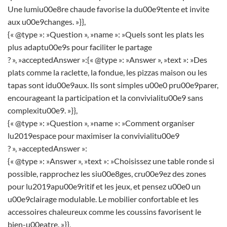
Une lumiu00e8re chaude favorise la du00e9tente et invite
aux u00e9changes. »}},
{« @type »: »Question », »name »: »Quels sont les plats les
plus adaptu00e9s pour faciliter le partage
? », »acceptedAnswer »:{« @type »: »Answer », »text »: »Des
plats comme la raclette, la fondue, les pizzas maison ou les
tapas sont idu00e9aux. Ils sont simples u00e0 pru00e9parer,
encourageant la participation et la convivialitu00e9 sans
complexitu00e9. »}},
{« @type »: »Question », »name »: »Comment organiser
lu2019espace pour maximiser la convivialitu00e9
? », »acceptedAnswer »:
{« @type »: »Answer », »text »: »Choisissez une table ronde si
possible, rapprochez les siu00e8ges, cru00e9ez des zones
pour lu2019apu00e9ritif et les jeux, et pensez u00e0 un
u00e9clairage modulable. Le mobilier confortable et les
accessoires chaleureux comme les coussins favorisent le
bien-u00eatre. »}},