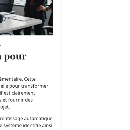
e
n pour
émentaire. Cette
cielle pour transformer
if est clairement
s et fournir des
ojet.
prentissage automatique
e système identifie ainsi