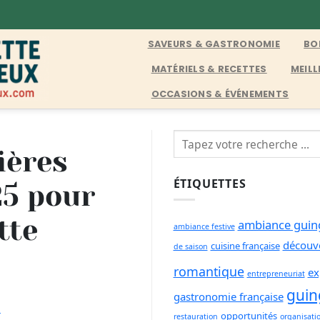
SAVEURS & GASTRONOMIE
BO
MATÉRIELS & RECETTES
MEILL
OCCASIONS & ÉVÉNEMENTS
ières
ÉTIQUETTES
25 pour
tte
ambiance guin
ambiance festive
découve
cuisine française
de saison
romantique
ex
entrepreneuriat
guin
gastronomie française
D
opportunités
restauration
organisati