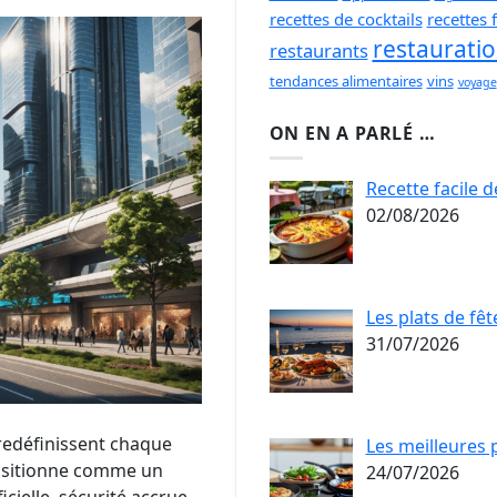
recettes de cocktails
recettes f
restaurati
restaurants
tendances alimentaires
vins
voyage
ON EN A PARLÉ …
Recette facile 
02/08/2026
Les plats de fê
31/07/2026
redéfinissent chaque
Les meilleures 
 positionne comme un
24/07/2026