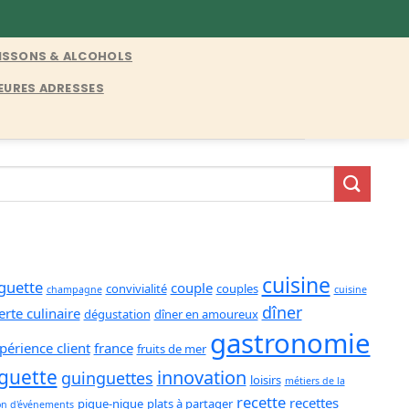
ISSONS & ALCOHOLS
EURES ADRESSES
cuisine
guette
couple
convivialité
couples
champagne
cuisine
dîner
rte culinaire
dégustation
dîner en amoureux
gastronomie
périence client
france
fruits de mer
guette
innovation
guinguettes
loisirs
métiers de la
recette
recettes
pique-nique
plats à partager
on d'événements