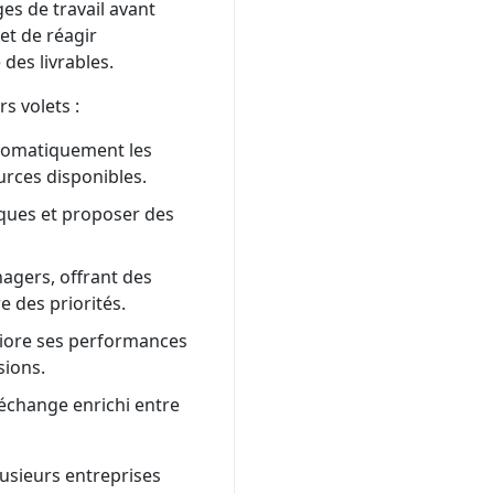
es de travail avant
et de réagir
 des livrables.
s volets :
utomatiquement les
rces disponibles.
sques et proposer des
agers, offrant des
re des priorités.
liore ses performances
sions.
 échange enrichi entre
lusieurs entreprises