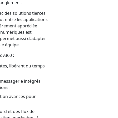
tranglement.
c des solutions tierces
ut entre les applications
ulièrement appréciée
s numériques est
 permet aussi d’adapter
ue équipe.
ov360 :
tes, libérant du temps
 messagerie intégrés
tions.
tion avancés pour
ord et des flux de
ucation, marketing…)