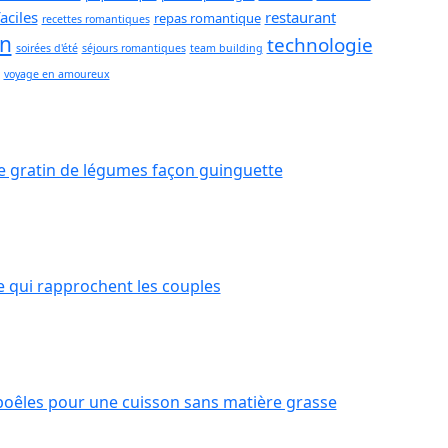
aciles
restaurant
repas romantique
recettes romantiques
on
technologie
soirées d'été
séjours romantiques
team building
voyage en amoureux
de gratin de légumes façon guinguette
te qui rapprochent les couples
poêles pour une cuisson sans matière grasse