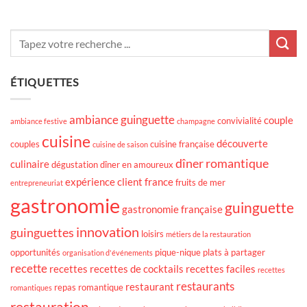
ÉTIQUETTES
ambiance guinguette
couple
convivialité
ambiance festive
champagne
cuisine
découverte
couples
cuisine française
cuisine de saison
dîner romantique
culinaire
dégustation
dîner en amoureux
expérience client
france
fruits de mer
entrepreneuriat
gastronomie
guinguette
gastronomie française
innovation
guinguettes
loisirs
métiers de la restauration
opportunités
pique-nique
plats à partager
organisation d'événements
recette
recettes
recettes de cocktails
recettes faciles
recettes
restaurants
restaurant
repas romantique
romantiques
restauration