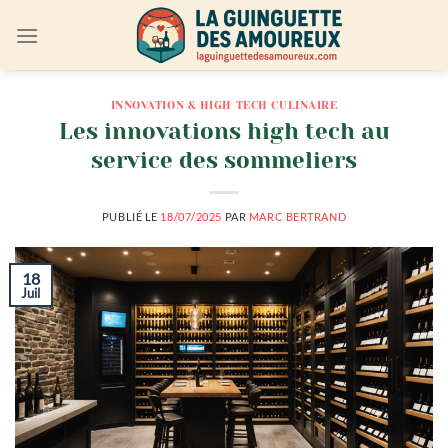
Passer
au
contenu
INNOVATION & HIGH TECH CULINAIRE
Les innovations high tech au
service des sommeliers
PUBLIÉ LE
18/07/2025
PAR
MARC BERTRAND
18
Juil