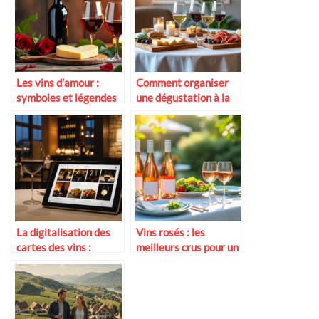
Les vins d’amour :
Comment organiser
symboles et légendes
une dégustation à la
maison
La digitalisation des
Vins rosés : les
cartes des vins :
meilleurs crus pour un
exemples inspirants
dîner d’été en terrasse