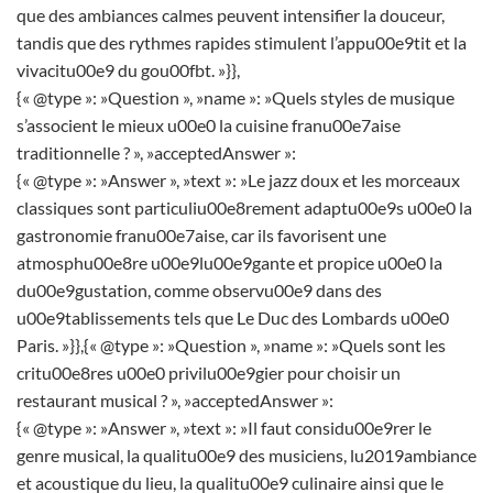
que des ambiances calmes peuvent intensifier la douceur,
tandis que des rythmes rapides stimulent l’appu00e9tit et la
vivacitu00e9 du gou00fbt. »}},
{« @type »: »Question », »name »: »Quels styles de musique
s’associent le mieux u00e0 la cuisine franu00e7aise
traditionnelle ? », »acceptedAnswer »:
{« @type »: »Answer », »text »: »Le jazz doux et les morceaux
classiques sont particuliu00e8rement adaptu00e9s u00e0 la
gastronomie franu00e7aise, car ils favorisent une
atmosphu00e8re u00e9lu00e9gante et propice u00e0 la
du00e9gustation, comme observu00e9 dans des
u00e9tablissements tels que Le Duc des Lombards u00e0
Paris. »}},{« @type »: »Question », »name »: »Quels sont les
critu00e8res u00e0 privilu00e9gier pour choisir un
restaurant musical ? », »acceptedAnswer »:
{« @type »: »Answer », »text »: »Il faut considu00e9rer le
genre musical, la qualitu00e9 des musiciens, lu2019ambiance
et acoustique du lieu, la qualitu00e9 culinaire ainsi que le