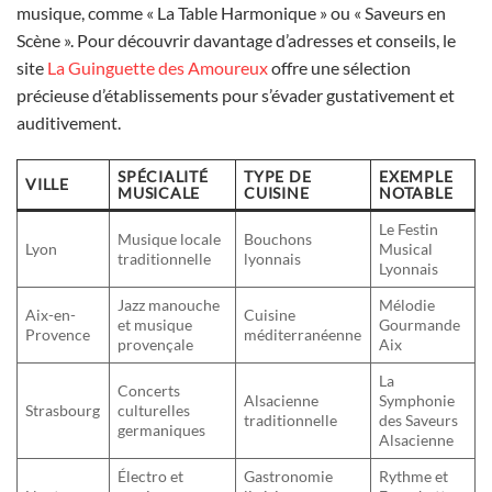
musique, comme « La Table Harmonique » ou « Saveurs en
Scène ». Pour découvrir davantage d’adresses et conseils, le
site
La Guinguette des Amoureux
offre une sélection
précieuse d’établissements pour s’évader gustativement et
auditivement.
SPÉCIALITÉ
TYPE DE
EXEMPLE
VILLE
MUSICALE
CUISINE
NOTABLE
Le Festin
Musique locale
Bouchons
Lyon
Musical
traditionnelle
lyonnais
Lyonnais
Jazz manouche
Mélodie
Aix-en-
Cuisine
et musique
Gourmande
Provence
méditerranéenne
provençale
Aix
La
Concerts
Alsacienne
Symphonie
Strasbourg
culturelles
traditionnelle
des Saveurs
germaniques
Alsacienne
Électro et
Gastronomie
Rythme et