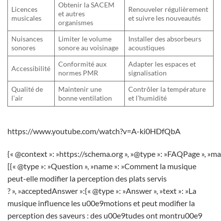
Obtenir la SACEM
Licences
Renouveler régulièrement
et autres
musicales
et suivre les nouveautés
organismes
Nuisances
Limiter le volume
Installer des absorbeurs
sonores
sonore au voisinage
acoustiques
Conformité aux
Adapter les espaces et
Accessibilité
normes PMR
signalisation
Qualité de
Maintenir une
Contrôler la température
l’air
bonne ventilation
et l’humidité
https://www.youtube.com/watch?v=A-ki0HDfQbA
{« @context »: »https://schema.org », »@type »: »FAQPage », »ma
[{« @type »: »Question », »name »: »Comment la musique
peut-elle modifier la perception des plats servis
? », »acceptedAnswer »:{« @type »: »Answer », »text »: »La
musique influence les u00e9motions et peut modifier la
perception des saveurs : des u00e9tudes ont montru00e9