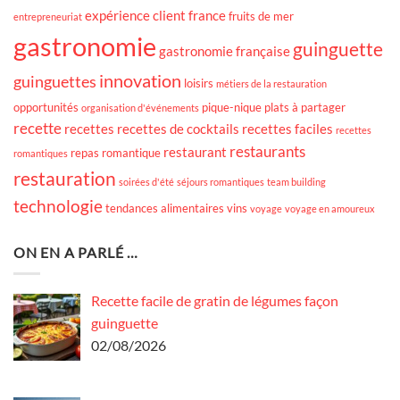
expérience client
france
fruits de mer
entrepreneuriat
gastronomie
guinguette
gastronomie française
innovation
guinguettes
loisirs
métiers de la restauration
opportunités
pique-nique
plats à partager
organisation d'événements
recette
recettes
recettes de cocktails
recettes faciles
recettes
restaurants
restaurant
repas romantique
romantiques
restauration
soirées d'été
séjours romantiques
team building
technologie
tendances alimentaires
vins
voyage
voyage en amoureux
ON EN A PARLÉ …
Recette facile de gratin de légumes façon
guinguette
02/08/2026