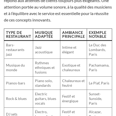
répond aux attentes de clients toujours plus exigeants. Une
attention portée au volume sonore, à la qualité des musiciens
et à l’équilibre avec le service est essentielle pour la réussite
de ces concepts innovants.
TYPE DE
MUSIQUE
AMBIANCE
EXEMPLE
RESTAURANT
ADAPTÉE
PRINCIPALE
NOTABLE
Bars-
Le Duc des
Jazz
Intime et
restaurants
Lombards,
acoustique
élégant
jazz
Paris
Rythmes
Musique du
Exotique et
Pachamama,
ethniques et
monde
chaleureux
Paris
fusions
Piano solo,
Chaleureux et
Pianos-bars
Le Piaf, Paris
standards
feutré
Electric
Sunset-
Festif et
Rock & blues
guitars, blues
Sunside,
énergique
vocals
Paris
Électro,
Festif et
Alcazar,
DJ sets