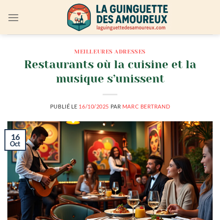
Passer
au
contenu
MEILLEURES ADRESSES
Restaurants où la cuisine et la
musique s’unissent
PUBLIÉ LE
16/10/2025
PAR
MARC BERTRAND
16
Oct