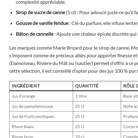
complexité appréciable.
Sirop de sucre de canne
(5 cl) : Pour adoucir juste ce qu’il f
Gousse de vanille fendue
: Clé du parfum, elle infuse len
Bâton de cannelle
: Ajoute une chaleur épicée discrète qui 
Les marques comme Marie Brizard pour le sirop de canne, Moni
s’imposent comme de précieux alliés pour apporter finesse e
(Damoiseau, Rivière du Mât ou Isautier) permet d’offrir à ce p
cette sélection, il est conseillé d’opter pour des jus 100 % pur 
INGRÉDIENT
QUANTITÉ
RÔLE 
Jus d’orange
1 litre
Base vi
Jus de pamplemousse
25 cl
Note ac
Jus de fruits exotiques
25 cl
Profond
Rhum blanc
25 cl
Corps l
Rhum brun
10 cl
Complex