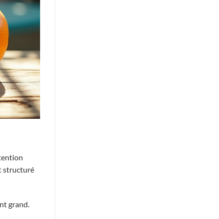
tention
t structuré
nt grand.