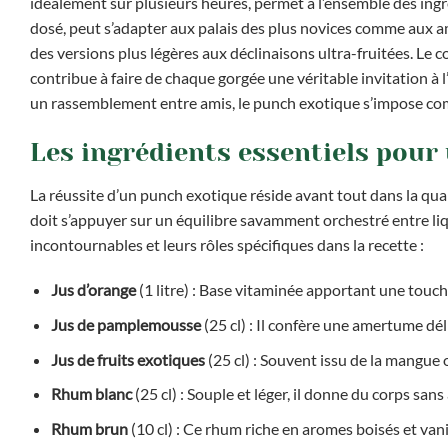
idéalement sur plusieurs heures, permet à l’ensemble des ing
dosé, peut s’adapter aux palais des plus novices comme aux ama
des versions plus légères aux déclinaisons ultra-fruitées. Le c
contribue à faire de chaque gorgée une véritable invitation à 
un rassemblement entre amis, le punch exotique s’impose com
Les ingrédients essentiels pour
La réussite d’un punch exotique réside avant tout dans la qual
doit s’appuyer sur un équilibre savamment orchestré entre liqui
incontournables et leurs rôles spécifiques dans la recette :
Jus d’orange
(1 litre) : Base vitaminée apportant une touch
Jus de pamplemousse
(25 cl) : Il confère une amertume dél
Jus de fruits exotiques
(25 cl) : Souvent issu de la mangue 
Rhum blanc
(25 cl) : Souple et léger, il donne du corps sans
Rhum brun
(10 cl) : Ce rhum riche en aromes boisés et vani