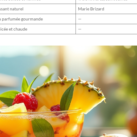
sant naturel
Marie Brizard
on parfumée gourmande
—
icée et chaude
—