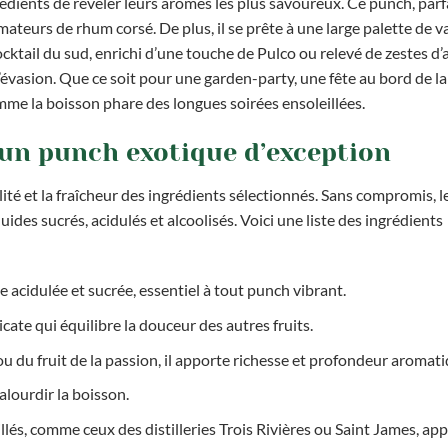
rédients de révéler leurs arômes les plus savoureux. Ce punch, par
teurs de rhum corsé. De plus, il se prête à une large palette de va
ocktail du sud, enrichi d’une touche de Pulco ou relevé de zestes d
l’évasion. Que ce soit pour une garden-party, une fête au bord de la
me la boisson phare des longues soirées ensoleillées.
 un punch exotique d’exception
ité et la fraîcheur des ingrédients sélectionnés. Sans compromis, 
des sucrés, acidulés et alcoolisés. Voici une liste des ingrédients
e acidulée et sucrée, essentiel à tout punch vibrant.
icate qui équilibre la douceur des autres fruits.
ou du fruit de la passion, il apporte richesse et profondeur aromati
 alourdir la boisson.
llés, comme ceux des distilleries Trois Rivières ou Saint James, ap