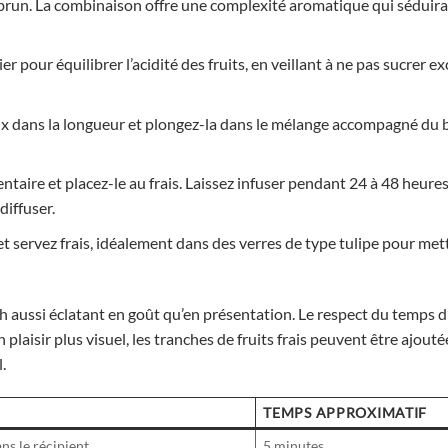
brun. La combinaison offre une complexité aromatique qui séduira 
r pour équilibrer l’acidité des fruits, en veillant à ne pas sucrer 
ux dans la longueur et plongez-la dans le mélange accompagné du 
ntaire et placez-le au frais. Laissez infuser pendant 24 à 48 heures
diffuser.
et servez frais, idéalement dans des verres de type tulipe pour met
h aussi éclatant en goût qu’en présentation. Le respect du temps d
laisir plus visuel, les tranches de fruits frais peuvent être ajouté
.
TEMPS APPROXIMATIF
ans le récipient
5 minutes