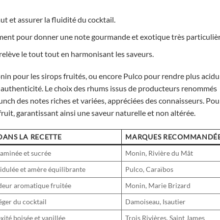
aut et assurer la fluidité du cocktail.
tement pour donner une note gourmande et exotique très particulièr
relève le tout tout en harmonisant les saveurs.
n pour les sirops fruités, ou encore Pulco pour rendre plus acidu
t authenticité. Le choix des rhums issus de producteurs renommés
unch des notes riches et variées, appréciées des connaisseurs. Pou
fruit, garantissant ainsi une saveur naturelle et non altérée.
DANS LA RECETTE
MARQUES RECOMMANDÉ
taminée et sucrée
Monin, Rivière du Mât
idulée et amère équilibrante
Pulco, Caraïbos
eur aromatique fruitée
Monin, Marie Brizard
éger du cocktail
Damoiseau, Isautier
ité boisée et vanillée
Trois Rivières, Saint James