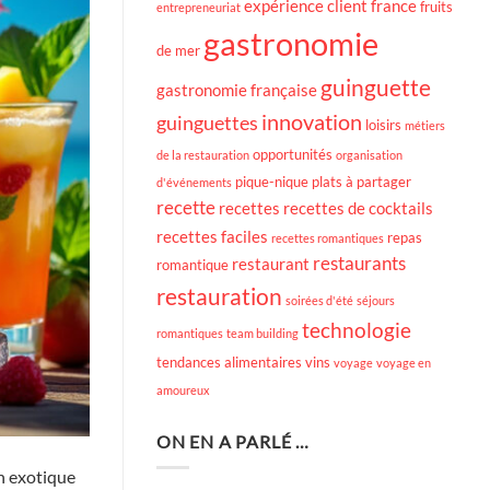
expérience client
france
fruits
entrepreneuriat
gastronomie
de mer
guinguette
gastronomie française
innovation
guinguettes
loisirs
métiers
opportunités
de la restauration
organisation
pique-nique
plats à partager
d'événements
recette
recettes
recettes de cocktails
recettes faciles
repas
recettes romantiques
restaurants
restaurant
romantique
restauration
soirées d'été
séjours
technologie
romantiques
team building
tendances alimentaires
vins
voyage
voyage en
amoureux
ON EN A PARLÉ …
ch exotique