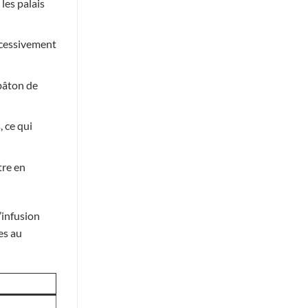
les palais
excessivement
bâton de
, ce qui
tre en
’infusion
es au