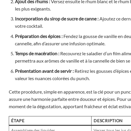
Ajout des rhums :
Versez ensuite le rhum blanc et le rhum 
les plus exigeants.
Incorporation du sirop de sucre de canne :
Ajoutez ce dernie
votre cocktail.
Préparation des épices :
Fendez la gousse de vanille en de
cannelle, afin d’assurer une infusion optimale.
Temps de macération :
Recouvrez le saladier d’un film alime
permettra aux arômes de vanille et à la cannelle de bien se 
Présentation avant de servir :
Retirez les gousses d’épices 
valeur les nuances colorées du punch.
Cette procédure, simple en apparence, est la clé pour un punc
assure une harmonie parfaite entre douceur et épices. Pour un p
moment de la dégustation, apportant fraîcheur et éclat estival
ÉTAPE
DESCRIPTION
Assemblage des liquides
Verser tous les jus d