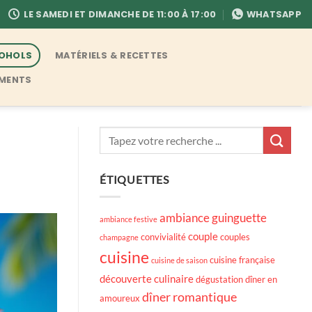
LE SAMEDI ET DIMANCHE DE 11:00 À 17:00
WHATSAPP
COHOLS
MATÉRIELS & RECETTES
EMENTS
ÉTIQUETTES
ambiance guinguette
ambiance festive
couple
convivialité
couples
champagne
cuisine
cuisine française
cuisine de saison
découverte culinaire
dégustation
dîner en
dîner romantique
amoureux