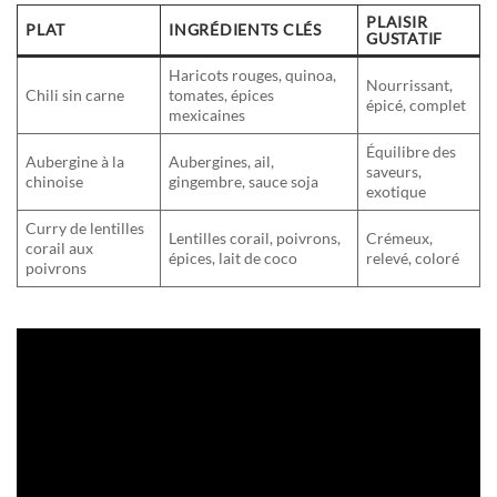
PLAISIR
PLAT
INGRÉDIENTS CLÉS
GUSTATIF
Haricots rouges, quinoa,
Nourrissant,
Chili sin carne
tomates, épices
épicé, complet
mexicaines
Équilibre des
Aubergine à la
Aubergines, ail,
saveurs,
chinoise
gingembre, sauce soja
exotique
Curry de lentilles
Lentilles corail, poivrons,
Crémeux,
corail aux
épices, lait de coco
relevé, coloré
poivrons