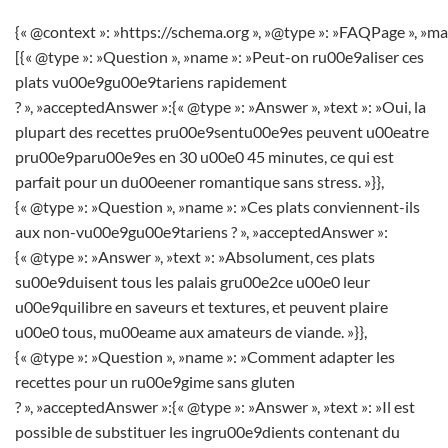
{« @context »: »https://schema.org », »@type »: »FAQPage », »ma
[{« @type »: »Question », »name »: »Peut-on ru00e9aliser ces
plats vu00e9gu00e9tariens rapidement
? », »acceptedAnswer »:{« @type »: »Answer », »text »: »Oui, la
plupart des recettes pru00e9sentu00e9es peuvent u00eatre
pru00e9paru00e9es en 30 u00e0 45 minutes, ce qui est
parfait pour un du00eener romantique sans stress. »}},
{« @type »: »Question », »name »: »Ces plats conviennent-ils
aux non-vu00e9gu00e9tariens ? », »acceptedAnswer »:
{« @type »: »Answer », »text »: »Absolument, ces plats
su00e9duisent tous les palais gru00e2ce u00e0 leur
u00e9quilibre en saveurs et textures, et peuvent plaire
u00e0 tous, mu00eame aux amateurs de viande. »}},
{« @type »: »Question », »name »: »Comment adapter les
recettes pour un ru00e9gime sans gluten
? », »acceptedAnswer »:{« @type »: »Answer », »text »: »Il est
possible de substituer les ingru00e9dients contenant du