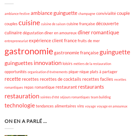
ambiance guinguette
couple
convivialité
ambiance festive
champagne
cuisine
découverte
couples
cuisine française
cuisine de saison
dîner romantique
culinaire
dégustation
dîner en amoureux
expérience client
france
fruits de mer
entrepreneuriat
gastronomie
guinguette
gastronomie française
innovation
guinguettes
loisirs
métiers de la restauration
opportunités
pique-nique
plats à partager
organisation d'événements
recette
recettes
recettes de cocktails
recettes faciles
recettes
restaurants
restaurant
repas romantique
romantiques
restauration
soirées d'été
séjours romantiques
team building
technologie
tendances alimentaires
vins
voyage
voyage en amoureux
ON EN A PARLÉ …