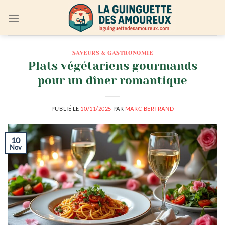
Passer
au
contenu
SAVEURS & GASTRONOMIE
Plats végétariens gourmands
pour un dîner romantique
PUBLIÉ LE
10/11/2025
PAR
MARC BERTRAND
10
Nov