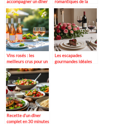
accompagner un dîner
romantiques de la
romantique
cuisine française
Vins rosés : les
Les escapades
meilleurs crus pour un
gourmandes idéales
dîner d’été en terrasse
pour la Saint-Valentin
Recette d’un dîner
complet en 30 minutes