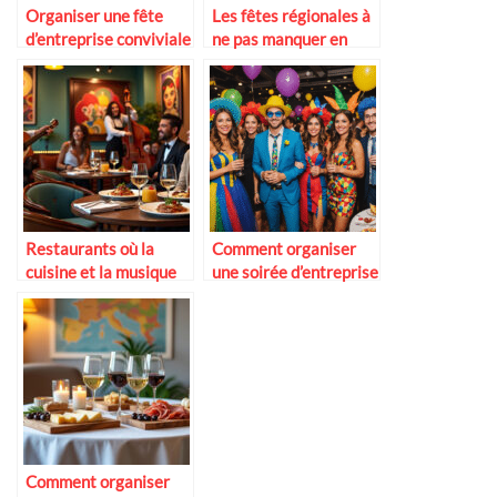
Organiser une fête
Les fêtes régionales à
d’entreprise conviviale
ne pas manquer en
France
Restaurants où la
Comment organiser
cuisine et la musique
une soirée d’entreprise
s’unissent
originale
Comment organiser