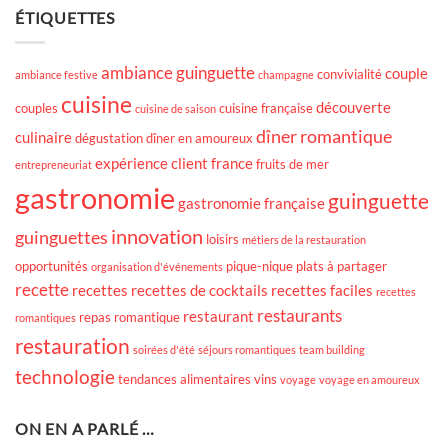
ÉTIQUETTES
ambiance guinguette
couple
convivialité
ambiance festive
champagne
cuisine
découverte
couples
cuisine française
cuisine de saison
dîner romantique
culinaire
dégustation
dîner en amoureux
expérience client
france
fruits de mer
entrepreneuriat
gastronomie
guinguette
gastronomie française
innovation
guinguettes
loisirs
métiers de la restauration
opportunités
pique-nique
plats à partager
organisation d'événements
recette
recettes
recettes de cocktails
recettes faciles
recettes
restaurants
restaurant
repas romantique
romantiques
restauration
soirées d'été
séjours romantiques
team building
technologie
tendances alimentaires
vins
voyage
voyage en amoureux
ON EN A PARLÉ …