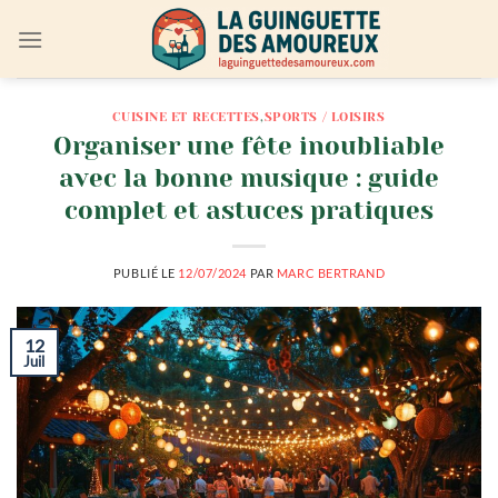
Passer
au
contenu
CUISINE ET RECETTES
,
SPORTS / LOISIRS
Organiser une fête inoubliable
avec la bonne musique : guide
complet et astuces pratiques
PUBLIÉ LE
12/07/2024
PAR
MARC BERTRAND
12
Juil