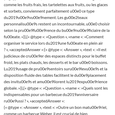
comme les fruits frais, les tartelettes aux fruits, ou les glaces
et sorbets, conviennent parfaitement u00e0 ce type
du2019u00e9vu00e9nement. Les gu00e2teaux
personnalisu00e9s restent un incontournable, u00e0 choisir
selon la pru00e9fu00e9rence du bu00e9nu00e9ficiaire de la
fu00eate. »}},{« @type »: »Question », »name »: »Comment
organiser le service lors du2019une fu00eate en plein air
? », »acceptedAnswer »:{« @type »: »Answer », »text »: »Il est
judicieux de cru00e9er des espaces distincts pour le buffet
froid, les plats chauds, les desserts et le bar u00e0 boissons.
Lu2019usage de pru00e9sentoirs suru00e9levu00e9s et la
disposition fluide des tables facilitent le du00e9placement
des invitu00e9s et amu00e9liorent lu2019expu00e9rience
globale. »}},{« @type »: »Question », »name »: »Quels sont les
indispensables pour un barbecue du2019anniversaire
ru00e9ussi ? », »acceptedAnswer »:
{« @type »: »Answer », »text »: »Outre un bon matu00e9riel,
comme un barbecue Weber, il est crucial de bien