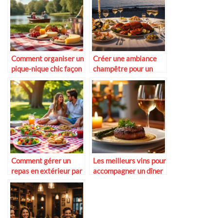
Comment organiser un
Créer une ambiance
pique-nique chic façon
champêtre pour un
guinguette
mariage d’été
Comment gérer un
Les meilleurs vins pour
repas en extérieur par
accompagner un dîner
temps chaud
romantique