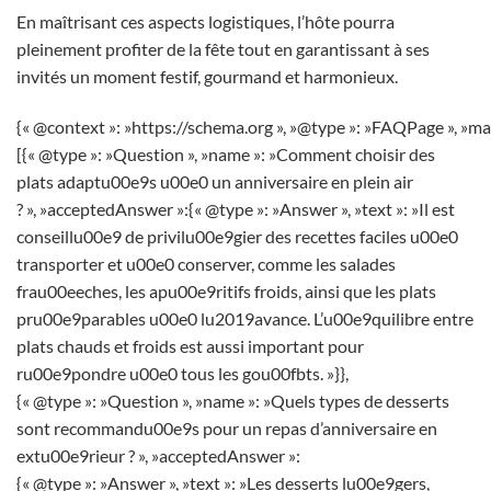
En maîtrisant ces aspects logistiques, l’hôte pourra
pleinement profiter de la fête tout en garantissant à ses
invités un moment festif, gourmand et harmonieux.
{« @context »: »https://schema.org », »@type »: »FAQPage », »ma
[{« @type »: »Question », »name »: »Comment choisir des
plats adaptu00e9s u00e0 un anniversaire en plein air
? », »acceptedAnswer »:{« @type »: »Answer », »text »: »Il est
conseillu00e9 de privilu00e9gier des recettes faciles u00e0
transporter et u00e0 conserver, comme les salades
frau00eeches, les apu00e9ritifs froids, ainsi que les plats
pru00e9parables u00e0 lu2019avance. L’u00e9quilibre entre
plats chauds et froids est aussi important pour
ru00e9pondre u00e0 tous les gou00fbts. »}},
{« @type »: »Question », »name »: »Quels types de desserts
sont recommandu00e9s pour un repas d’anniversaire en
extu00e9rieur ? », »acceptedAnswer »:
{« @type »: »Answer », »text »: »Les desserts lu00e9gers,