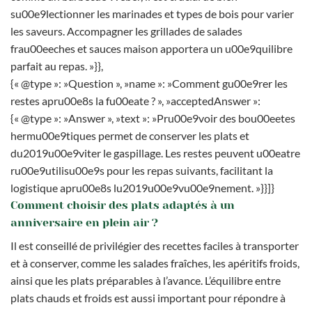
su00e9lectionner les marinades et types de bois pour varier
les saveurs. Accompagner les grillades de salades
frau00eeches et sauces maison apportera un u00e9quilibre
parfait au repas. »}},
{« @type »: »Question », »name »: »Comment gu00e9rer les
restes apru00e8s la fu00eate ? », »acceptedAnswer »:
{« @type »: »Answer », »text »: »Pru00e9voir des bou00eetes
hermu00e9tiques permet de conserver les plats et
du2019u00e9viter le gaspillage. Les restes peuvent u00eatre
ru00e9utilisu00e9s pour les repas suivants, facilitant la
logistique apru00e8s lu2019u00e9vu00e9nement. »}}]}
Comment choisir des plats adaptés à un
anniversaire en plein air ?
Il est conseillé de privilégier des recettes faciles à transporter
et à conserver, comme les salades fraîches, les apéritifs froids,
ainsi que les plats préparables à l’avance. L’équilibre entre
plats chauds et froids est aussi important pour répondre à