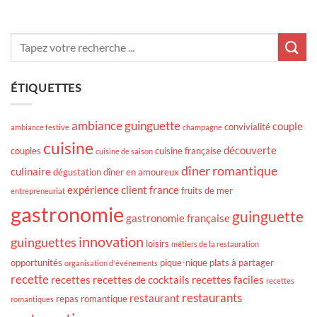
ÉTIQUETTES
ambiance guinguette
couple
convivialité
ambiance festive
champagne
cuisine
découverte
couples
cuisine française
cuisine de saison
dîner romantique
culinaire
dégustation
dîner en amoureux
expérience client
france
fruits de mer
entrepreneuriat
gastronomie
guinguette
gastronomie française
innovation
guinguettes
loisirs
métiers de la restauration
opportunités
pique-nique
plats à partager
organisation d'événements
recette
recettes
recettes de cocktails
recettes faciles
recettes
restaurants
restaurant
repas romantique
romantiques