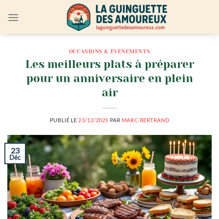
Passer
au
contenu
OCCASIONS & ÉVÉNEMENTS
Les meilleurs plats à préparer
pour un anniversaire en plein
air
PUBLIÉ LE
23/12/2025
PAR
MARC BERTRAND
23
Déc