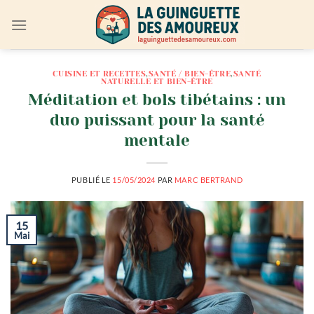
Passer
au
contenu
CUISINE ET RECETTES
,
SANTÉ / BIEN-ÊTRE
,
SANTÉ
NATURELLE ET BIEN-ÊTRE
Méditation et bols tibétains : un
duo puissant pour la santé
mentale
PUBLIÉ LE
15/05/2024
PAR
MARC BERTRAND
15
Mai