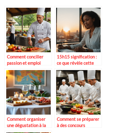
Comment concilier
15h15 signification :
passion et emploi
ce que révèle cette
stable en gastronomie
heure miroir en 2025
Comment organiser
Comment se préparer
une dégustation à la
à des concours
maison
culinaires