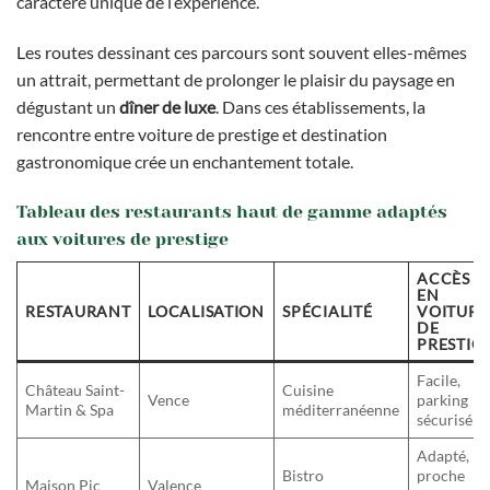
caractère unique de l’expérience.
Les routes dessinant ces parcours sont souvent elles-mêmes
un attrait, permettant de prolonger le plaisir du paysage en
dégustant un
dîner de luxe
. Dans ces établissements, la
rencontre entre voiture de prestige et destination
gastronomique crée un enchantement totale.
Tableau des restaurants haut de gamme adaptés
aux voitures de prestige
ACCÈS
EN
RESTAURANT
LOCALISATION
SPÉCIALITÉ
VOITURE
DE
PRESTIG
Facile,
Château Saint-
Cuisine
Vence
parking
Martin & Spa
méditerranéenne
sécurisé
Adapté,
Bistro
proche
Maison Pic
Valence