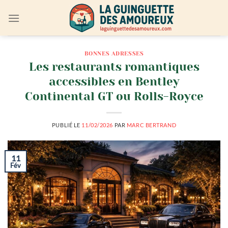
Passer
au
contenu
BONNES ADRESSES
Les restaurants romantiques
accessibles en Bentley
Continental GT ou Rolls-Royce
PUBLIÉ LE
11/02/2026
PAR
MARC BERTRAND
11
Fév