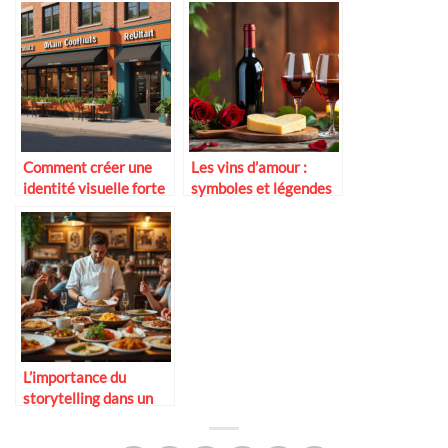
Comment créer une
Les vins d’amour :
identité visuelle forte
symboles et légendes
pour son restaurant
L’importance du
storytelling dans un
établissement de
restauration