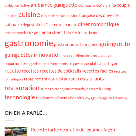
ambiance guinguette
couple
convivialité
ambiance festive
champagne
cuisine
découverte
couples
cuisine française
cuisine de saison
dîner romantique
culinaire
dégustation
dîner en amoureux
expérience client
france
fruits de mer
entrepreneuriat
gastronomie
guinguette
gastronomie française
innovation
guinguettes
loisirs
métiers de la restauration
opportunités
pique-nique
plats à partager
organisation d'événements
recette
recettes
recettes de cocktails
recettes faciles
recettes
restaurants
restaurant
repas romantique
romantiques
restauration
soirées d'été
séjours romantiques
team building
technologie
tendances alimentaires
vins
voyage
voyage en amoureux
ON EN A PARLÉ …
Recette facile de gratin de légumes façon