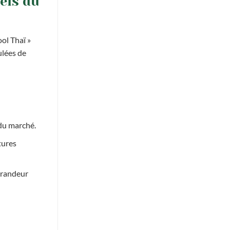
els du
ool Thaï »
ulées de
 du marché.
tures
grandeur