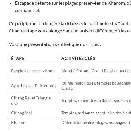
Escapade détente sur les plages préservées de Khanom, où
confidentiel.
Ce périple met en lumière la richesse du patrimoine thaïlandai
Chaque étape vous plonge dans un univers différent, où les cou
Voici une présentation synthétique du circuit :
ÉTAPE
ACTIVITÉS CLÉS
Bangkok et ses environs
Marché flottant, Grand Palais, quartie
Ruines historiques, temples bouddhist
Ayutthaya et Phitsanulok
Cristal
Chiang Rai et Triangle
Temples, rencontres tribales, sources
d’Or
Chiang Mai
Temples, artisanat, sanctuaire des élé
Khanom
Détente balnéaire, plages, massages et