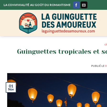
Passer
LA CONVIVIALITÉ AU GOÛT DU ROMANTISME
au
contenu
C
Guinguettes tropicales et s
PUBLIÉ LE
0
01
Nov