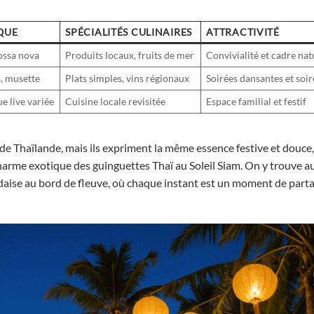
QUE
SPÉCIALITÉS CULINAIRES
ATTRACTIVITÉ
bossa nova
Produits locaux, fruits de mer
Convivialité et cadre nat
s, musette
Plats simples, vins régionaux
Soirées dansantes et soi
e live variée
Cuisine locale revisitée
Espace familial et festif
s de Thaïlande, mais ils expriment la même essence festive et douce
 charme exotique des guinguettes Thaï au Soleil Siam. On y trouve a
daise au bord de fleuve, où chaque instant est un moment de parta