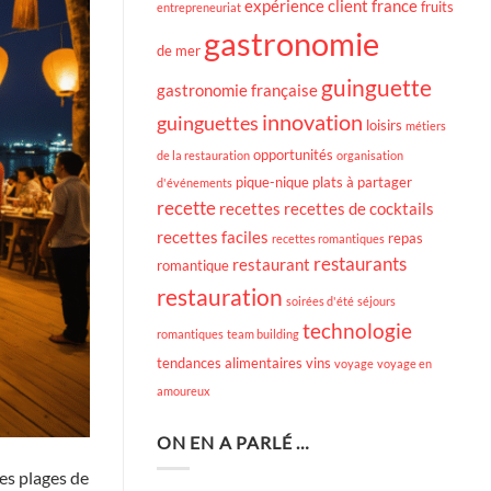
expérience client
france
fruits
entrepreneuriat
gastronomie
de mer
guinguette
gastronomie française
innovation
guinguettes
loisirs
métiers
opportunités
de la restauration
organisation
pique-nique
plats à partager
d'événements
recette
recettes
recettes de cocktails
recettes faciles
repas
recettes romantiques
restaurants
restaurant
romantique
restauration
soirées d'été
séjours
technologie
romantiques
team building
tendances alimentaires
vins
voyage
voyage en
amoureux
ON EN A PARLÉ …
ses plages de