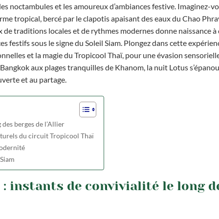
er les noctambules et les amoureux d’ambiances festive. Imaginez-v
me tropical, bercé par le clapotis apaisant des eaux du Chao Phray
 de traditions locales et de rythmes modernes donne naissance à 
s festifs sous le signe du Soleil Siam. Plongez dans cette expérie
ionnelles et la magie du Tropicool Thaï, pour une évasion sensoriel
e Bangkok aux plages tranquilles de Khanom, la nuit Lotus s’épanou
ouverte et au partage.
 des berges de l’Allier
turels du circuit Tropicool Thaï
modernité
 Siam
: instants de convivialité le long d