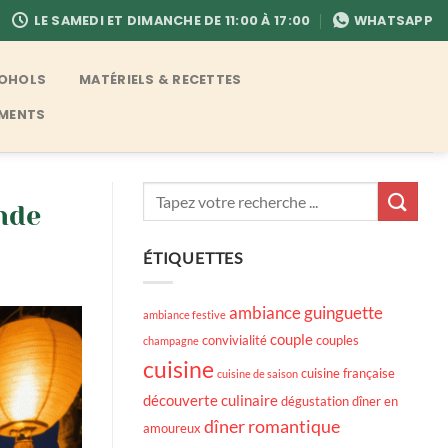
LE SAMEDI ET DIMANCHE DE 11:00 À 17:00
WHATSAPP
COHOLS
MATÉRIELS & RECETTES
EMENTS
nde
ÉTIQUETTES
ambiance guinguette
ambiance festive
couple
convivialité
couples
champagne
cuisine
cuisine française
cuisine de saison
découverte culinaire
dégustation
dîner en
dîner romantique
amoureux