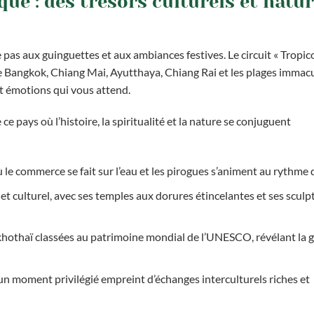
ue : des trésors culturels et natur
 pas aux guinguettes et aux ambiances festives. Le circuit « Tropic
tre Bangkok, Chiang Mai, Ayutthaya, Chiang Rai et les plages immac
t émotions qui vous attend.
e pays où l’histoire, la spiritualité et la nature se conjuguent
e commerce se fait sur l’eau et les pirogues s’animent au rythme
et culturel, avec ses temples aux dorures étincelantes et ses sculp
khothaï classées au patrimoine mondial de l’UNESCO, révélant la 
un moment privilégié empreint d’échanges interculturels riches et