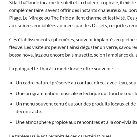
Si la Thaïlande incarne le soleil et la chaleur tropicale, il exis
complémentaire, savent offrir des instants chaleureux au bord d
Plage, Le Mirage ou The Pride allient charme et festivité. C
aux soirées endiablées animées par des DJ sets, ce qui les rend
Ces établissements éphémères, souvent implantés en pleine n
fleuve. Les visiteurs peuvent ainsi déguster un verre, savoure
bossa nova, jazz ou encore bals musette, selon l’ambiance du s
La guinguette Thaï à la mode locale offre souvent :
Un cadre naturel préservé au contact direct avec l’eau, sou
Une programmation musicale éclectique qui touche tous les
Un menu souvent centré autour des produits locaux et de s
décontracté.
Une atmosphère propice aux rencontres et à la convivialité,
Le tableau suivant récapitule ces caractéristiques.