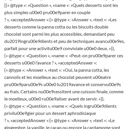
[{« @type »: »Question », »name »: »Quels desserts sont les
plus simples u00e0 pru00e9parer en couple
? », »acceptedAnswer »:{« @type »: »Answer », »text »: »Les
desserts comme la panna cotta ou les biscuits double
chocolat sont parmi les plus accessibles, demandant peu
du2019ingru00e9dients et peu de techniques avancu00e9es,
parfait pour une activitu00e9 conviviale u00e0 deux. »}},
{« @type »: »Question », »name »: »Peut-on pru00e9parer ces
desserts u00e0 l’avance ? », »acceptedAnswer »:
{« @type »: »Answer », »text »: »Oui, la panna cotta, les
cannolis et les moelleux au chocolat peuvent u00eatre
pru00e9paru00e9s u00e0 lu2019avance et conservu00e9s
au frais. Certains nu00e9cessitent une cuisson finale, comme
le moelleux, u00e0 ru00e9aliser avant de servir. »}},
{« @type »: »Question », »name »: »Quels ingru00e9dients
privilu00e9gier pour un dessert aphrodisiaque
? », »acceptedAnswer »:{« @type »: »Answer », »text »: »Le
gingembre, la vanille, le cacao ou encore la cardamome sont