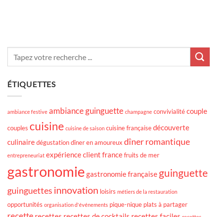
ÉTIQUETTES
ambiance guinguette
couple
convivialité
ambiance festive
champagne
cuisine
découverte
couples
cuisine française
cuisine de saison
dîner romantique
culinaire
dégustation
dîner en amoureux
expérience client
france
fruits de mer
entrepreneuriat
gastronomie
guinguette
gastronomie française
innovation
guinguettes
loisirs
métiers de la restauration
opportunités
pique-nique
plats à partager
organisation d'événements
recette
recettes
recettes de cocktails
recettes faciles
recettes