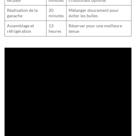
de pâte
minutes
croustillant optimal
Réalisation de la
20
Mélanger doucement pour
ganache
minutes
éviter les bulles
Assemblage et
13
Réserver pour une meilleure
réfrigération
heures
tenue