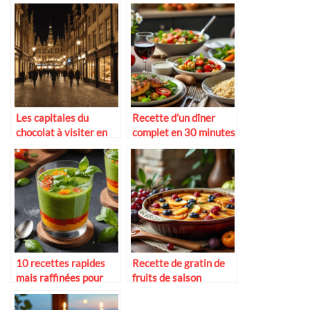
Les capitales du
Recette d’un dîner
chocolat à visiter en
complet en 30 minutes
amoureux
10 recettes rapides
Recette de gratin de
mais raffinées pour
fruits de saison
séduire à table