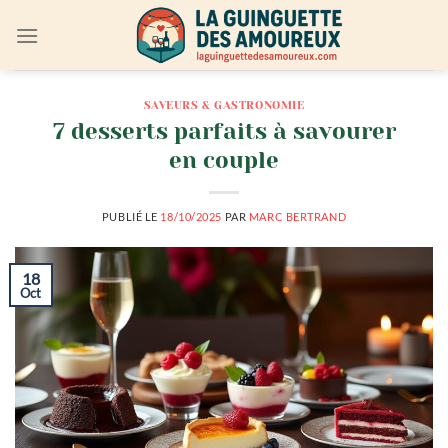
Passer
au
contenu
SAVEURS & GASTRONOMIE
7 desserts parfaits à savourer
en couple
PUBLIÉ LE
18/10/2025
PAR
MARC BERTRAND
18
Oct