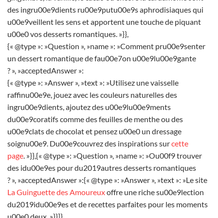
des ingru00e9dients ru00e9putu00e9s aphrodisiaques qui
u00e9veillent les sens et apportent une touche de piquant
u00e0 vos desserts romantiques. »}},
{« @type »: »Question », »name »: »Comment pru00e9senter
un dessert romantique de fau00e7on u00e9lu00e9gante
? », »acceptedAnswer »:
{« @type »: »Answer », »text »: »Utilisez une vaisselle
raffinu00e9e, jouez avec les couleurs naturelles des
ingru00e9dients, ajoutez des u00e9lu00e9ments
du00e9coratifs comme des feuilles de menthe ou des
u00e9clats de chocolat et pensez u00e0 un dressage
soignu00e9. Du00e9couvrez des inspirations sur
cette
page
. »}},{« @type »: »Question », »name »: »Ou00f9 trouver
des idu00e9es pour du2019autres desserts romantiques
? », »acceptedAnswer »:{« @type »: »Answer », »text »: »Le site
La Guinguette des Amoureux
offre une riche su00e9lection
du2019idu00e9es et de recettes parfaites pour les moments
u00e0 deux. »}}]}