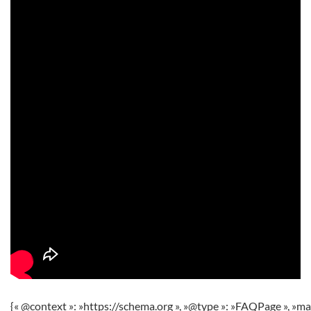
{« @context »: »https://schema.org », »@type »: »FAQPage », »ma