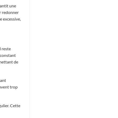
rantit une
ur redonner
e excessive,
l reste
e constant
rmettant de
tant
uvent trop
ulier. Cette