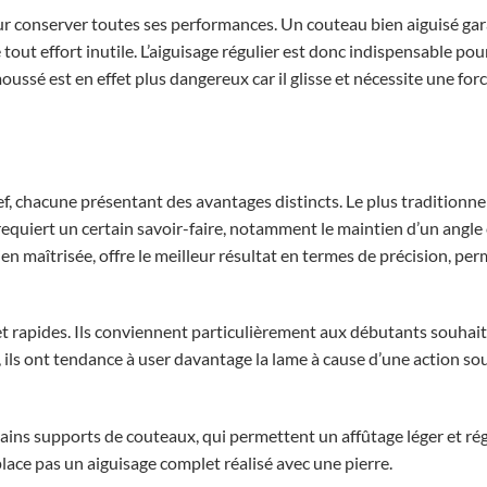
pour conserver toutes ses performances. Un couteau bien aiguisé ga
 tout effort inutile. L’aiguisage régulier est donc indispensable po
ussé est en effet plus dangereux car il glisse et nécessite une forc
f, chacune présentant des avantages distincts. Le plus traditionne
n requiert un certain savoir-faire, notamment le maintien d’un angl
en maîtrisée, offre le meilleur résultat en termes de précision, pe
 et rapides. Ils conviennent particulièrement aux débutants souhai
, ils ont tendance à user davantage la lame à cause d’une action so
ains supports de couteaux, qui permettent un affûtage léger et rég
lace pas un aiguisage complet réalisé avec une pierre.