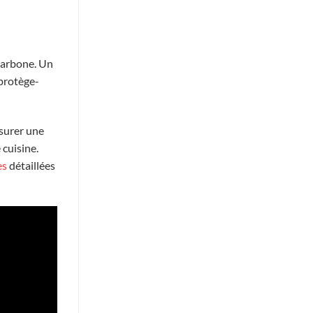
 carbone. Un
 protège-
ssurer une
 cuisine.
es
détaillées