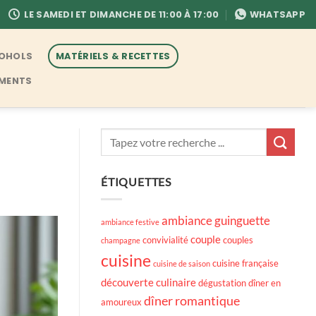
LE SAMEDI ET DIMANCHE DE 11:00 À 17:00
WHATSAPP
COHOLS
MATÉRIELS & RECETTES
EMENTS
ÉTIQUETTES
ambiance guinguette
ambiance festive
couple
convivialité
couples
champagne
cuisine
cuisine française
cuisine de saison
découverte culinaire
dégustation
dîner en
dîner romantique
amoureux