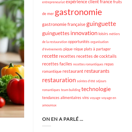
expérience client
france
fruits
entrepreneuriat
gastronomie
de mer
guinguette
gastronomie française
innovation
guinguettes
loisirs
métiers
opportunités
de la restauration
organisation
pique-nique
plats à partager
d'événements
recette
recettes
recettes de cocktails
recettes faciles
repas
recettes romantiques
restaurants
restaurant
romantique
restauration
soirées d'été
séjours
technologie
romantiques
team building
tendances alimentaires
vins
voyage
voyage en
amoureux
ON EN A PARLÉ …