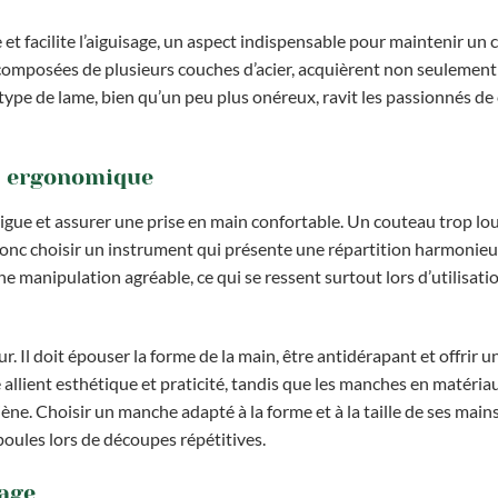
et facilite l’aiguisage, un aspect indispensable pour maintenir un
, composées de plusieurs couches d’acier, acquièrent non seulemen
type de lame, bien qu’un peu plus onéreux, ravit les passionnés de 
e ergonomique
atigue et assurer une prise en main confortable. Un couteau trop lou
 donc choisir un instrument qui présente une répartition harmonie
ne manipulation agréable, ce qui se ressent surtout lors d’utilisati
Il doit épouser la forme de la main, être antidérapant et offrir 
 allient esthétique et praticité, tandis que les manches en matéria
ène. Choisir un manche adapté à la forme et à la taille de ses main
poules lors de découpes répétitives.
sage