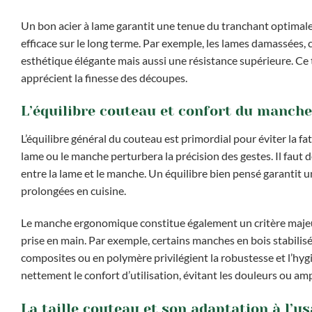
Un bon acier à lame garantit une tenue du tranchant optimale 
efficace sur le long terme. Par exemple, les lames damassées
esthétique élégante mais aussi une résistance supérieure. Ce 
apprécient la finesse des découpes.
L’équilibre couteau et confort du manch
L’équilibre général du couteau est primordial pour éviter la f
lame ou le manche perturbera la précision des gestes. Il faut
entre la lame et le manche. Un équilibre bien pensé garantit u
prolongées en cuisine.
Le manche ergonomique constitue également un critère majeur. 
prise en main. Par exemple, certains manches en bois stabilisé
composites ou en polymère privilégient la robustesse et l’hygi
nettement le confort d’utilisation, évitant les douleurs ou am
La taille couteau et son adaptation à l’u