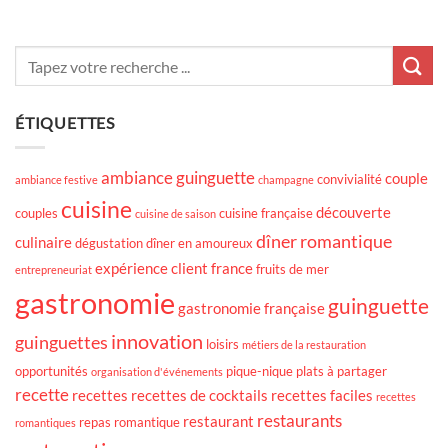
ÉTIQUETTES
ambiance guinguette
couple
convivialité
ambiance festive
champagne
cuisine
découverte
couples
cuisine française
cuisine de saison
dîner romantique
culinaire
dégustation
dîner en amoureux
expérience client
france
fruits de mer
entrepreneuriat
gastronomie
guinguette
gastronomie française
innovation
guinguettes
loisirs
métiers de la restauration
opportunités
pique-nique
plats à partager
organisation d'événements
recette
recettes
recettes de cocktails
recettes faciles
recettes
restaurants
restaurant
repas romantique
romantiques