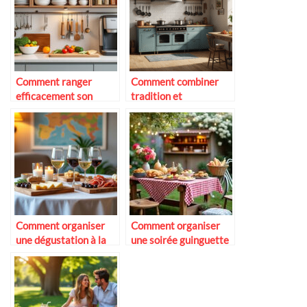
Comment ranger
Comment combiner
efficacement son
tradition et
matériel de cuisine
technologie en cuisine
Comment organiser
Comment organiser
une dégustation à la
une soirée guinguette
maison
chez soi