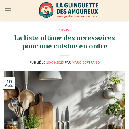
Passer
au
contenu
CUISINE
La liste ultime des accessoires
pour une cuisine en ordre
PUBLIÉ LE
10/08/2025
PAR
MARC BERTRAND
10
Août