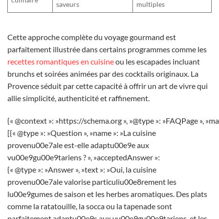
saveurs
multiples
Cette approche complète du voyage gourmand est
parfaitement illustrée dans certains programmes comme les
recettes romantiques en cuisine
ou les escapades incluant
brunchs et soirées animées par des cocktails originaux. La
Provence séduit par cette capacité à offrir un art de vivre qui
allie simplicité, authenticité et raffinement.
{« @context »: »https://schema.org », »@type »: »FAQPage », »ma
[{« @type »: »Question », »name »: »La cuisine
provenu00e7ale est-elle adaptu00e9e aux
vu00e9gu00e9tariens ? », »acceptedAnswer »:
{« @type »: »Answer », »text »: »Oui, la cuisine
provenu00e7ale valorise particuliu00e8rement les
lu00e9gumes de saison et les herbes aromatiques. Des plats
comme la ratatouille, la socca ou la tapenade sont
parfaitement adaptu00e9s aux vu00e9gu00e9tariens, et les