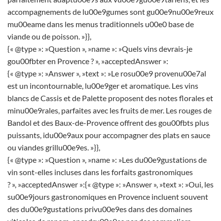
accompagnements de lu00e9gumes sont gu00e9nu00e9reux
mu00eame dans les menus traditionnels u00e0 base de
viande ou de poisson. »}},
{« @type »: »Question », »name »: »Quels vins devrais-je
gou00fbter en Provence ? », »acceptedAnswer »:
{« @type »: »Answer », »text »: »Le rosu00e9 provenu00e7al
est un incontournable, lu00e9ger et aromatique. Les vins
blancs de Cassis et de Palette proposent des notes florales et
minu00e9rales, parfaites avec les fruits de mer. Les rouges de
Bandol et des Baux-de-Provence offrent des gou00fbts plus
puissants, idu00e9aux pour accompagner des plats en sauce
ou viandes grillu00e9es. »}},
{« @type »: »Question », »name »: »Les du00e9gustations de
vin sont-elles incluses dans les forfaits gastronomiques
? », »acceptedAnswer »:{« @type »: »Answer », »text »: »Oui, les
su00e9jours gastronomiques en Provence incluent souvent
des du00e9gustations privu00e9es dans des domaines