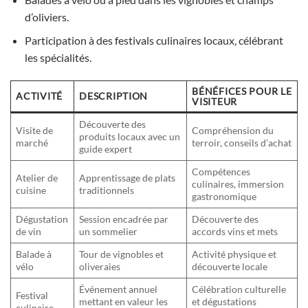
d’oliviers.
Participation à des festivals culinaires locaux, célébrant
les spécialités.
BÉNÉFICES POUR LE
ACTIVITÉ
DESCRIPTION
VISITEUR
Découverte des
Visite de
Compréhension du
produits locaux avec un
marché
terroir, conseils d’achat
guide expert
Compétences
Atelier de
Apprentissage de plats
culinaires, immersion
cuisine
traditionnels
gastronomique
Dégustation
Session encadrée par
Découverte des
de vin
un sommelier
accords vins et mets
Balade à
Tour de vignobles et
Activité physique et
vélo
oliveraies
découverte locale
Événement annuel
Célébration culturelle
Festival
mettant en valeur les
et dégustations
culinaire