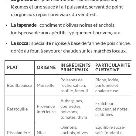
légumes et une sauce à l’ail puissante, servant de point
d’orgue aux repas conviviaux du vendredi.
La tapenade
: condiment d’olives noires et anchois,
indispensable aux apéritifs typiquement provençaux.
La socca
: spécialité niçoise à base de farine de pois chiche,
dorée au four, à savourer chaude sur les marchés locaux.
INGRÉDIENTS
PARTICULARITÉ
PLAT
ORIGINE
PRINCIPAUX
GUSTATIVE
Poissons de
Riche, iodée,
Bouillabaisse
Marseille
roche, safran,
parfumée et
rouille, fenouil
chaleureuse
Aubergines,
Fraîcheur,
Provence
courgettes,
Ratatouille
douceur, et notes
intérieure
poivrons,
acidulées
tomates, thym
Oignons,
Equilibre sucré-
Pissaladière
Nice
anchois, olives
salé, fondant et