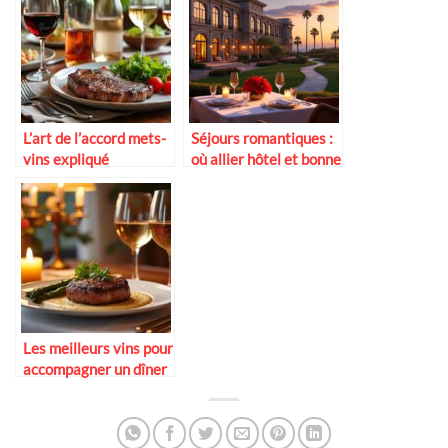
L’art de l’accord mets-
Séjours romantiques :
vins expliqué
où allier hôtel et bonne
simplement
table
Les meilleurs vins pour
accompagner un dîner
romantique