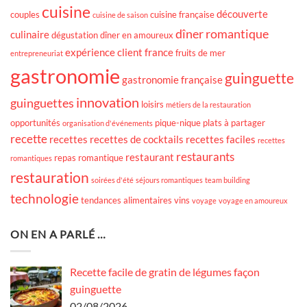
cuisine
découverte
couples
cuisine française
cuisine de saison
dîner romantique
culinaire
dégustation
dîner en amoureux
expérience client
france
fruits de mer
entrepreneuriat
gastronomie
guinguette
gastronomie française
innovation
guinguettes
loisirs
métiers de la restauration
opportunités
pique-nique
plats à partager
organisation d'événements
recette
recettes
recettes de cocktails
recettes faciles
recettes
restaurants
restaurant
repas romantique
romantiques
restauration
soirées d'été
séjours romantiques
team building
technologie
tendances alimentaires
vins
voyage
voyage en amoureux
ON EN A PARLÉ …
Recette facile de gratin de légumes façon
guinguette
02/08/2026