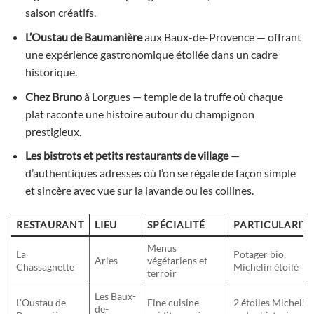
saison créatifs.
L’Oustau de Baumanière
aux Baux-de-Provence — offrant
une expérience gastronomique étoilée dans un cadre
historique.
Chez Bruno
à Lorgues — temple de la truffe où chaque
plat raconte une histoire autour du champignon
prestigieux.
Les bistrots et petits restaurants de village
—
d’authentiques adresses où l’on se régale de façon simple
et sincère avec vue sur la lavande ou les collines.
RESTAURANT
LIEU
SPÉCIALITÉ
PARTICULARITÉ
Menus
La
Potager bio,
Arles
végétariens et
Chassagnette
Michelin étoilé
terroir
Les Baux-
L’Oustau de
Fine cuisine
2 étoiles Michelin,
de-