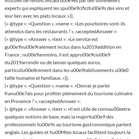
viticoles de renom, encadru00e9es par des sommeliers
experts qui expliquent les spu00e9cificitu00e9s des vins et
leur lien avec les plats locaux. »}},
{« @type »: »Question », »name »: »Les pourboires sont-ils
attendus dans les restaurants ? », »acceptedAnswer »:
{« @type »: »Answer », »text »: »Le service est
gu00e9nu00e9ralement inclus dans lu2019addition en
France ; nu00e9anmoins, il est appru00e9ciu00e9
du2019arrondir ou de laisser quelques euros,
particuliu00e8rement dans les u00e9tablissements u00e0
taille humaine et familiaux. »}},
{« @type »: »Question », »name »: »Devrai-je parler
franu00e7ais pour profiter pleinement du tourisme culinaire
en Provence ? », »acceptedAnswer »:
{« @type »: »Answer », »text »: »Il est utile de connau00eetre
quelques notions de base, mais la majoritu00e9 des
professionnels liu00e9s au tourisme gastronomique parlent
anglais. Les guides et hu00f4tes locaux facilitent toujours la