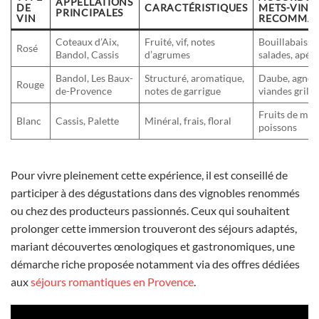
APPELLATIONS
DE
CARACTÉRISTIQUES
METS-VINS
PRINCIPALES
VIN
RECOMMA
Coteaux d’Aix,
Fruité, vif, notes
Bouillabaisse
Rosé
Bandol, Cassis
d’agrumes
salades, apéri
Bandol, Les Baux-
Structuré, aromatique,
Daube, agnea
Rouge
de-Provence
notes de garrigue
viandes grillé
Fruits de mer
Blanc
Cassis, Palette
Minéral, frais, floral
poissons
Pour vivre pleinement cette expérience, il est conseillé de
participer à des dégustations dans des vignobles renommés
ou chez des producteurs passionnés. Ceux qui souhaitent
prolonger cette immersion trouveront des séjours adaptés,
mariant découvertes œnologiques et gastronomiques, une
démarche riche proposée notamment via des offres dédiées
aux
séjours romantiques en Provence
.