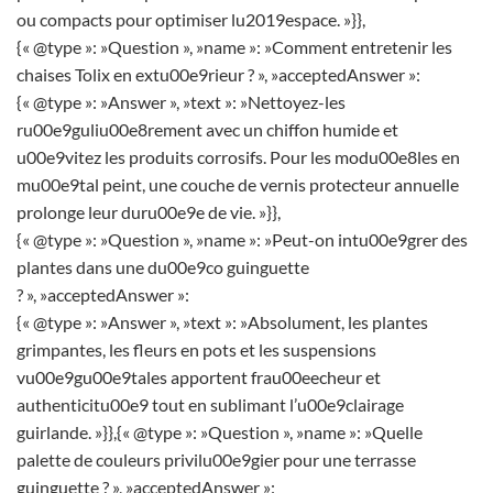
ou compacts pour optimiser lu2019espace. »}},
{« @type »: »Question », »name »: »Comment entretenir les
chaises Tolix en extu00e9rieur ? », »acceptedAnswer »:
{« @type »: »Answer », »text »: »Nettoyez-les
ru00e9guliu00e8rement avec un chiffon humide et
u00e9vitez les produits corrosifs. Pour les modu00e8les en
mu00e9tal peint, une couche de vernis protecteur annuelle
prolonge leur duru00e9e de vie. »}},
{« @type »: »Question », »name »: »Peut-on intu00e9grer des
plantes dans une du00e9co guinguette
? », »acceptedAnswer »:
{« @type »: »Answer », »text »: »Absolument, les plantes
grimpantes, les fleurs en pots et les suspensions
vu00e9gu00e9tales apportent frau00eecheur et
authenticitu00e9 tout en sublimant l’u00e9clairage
guirlande. »}},{« @type »: »Question », »name »: »Quelle
palette de couleurs privilu00e9gier pour une terrasse
guinguette ? », »acceptedAnswer »: