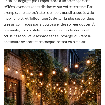
Enfin, ne négligez pas l’importance d’un aménagement
réfléchi avec des zones distinctes sur votre terrasse. Par
exemple, une table dînatoire en bois massif associée à du
mobilier bistrot Tolix entourée de guirlandes suspendues
crée un coin repas parfait où passer des soirées douces. À
proximité, un coin détente avec quelques lanternes et
coussins renouvelle l’espace sans surcharge, ouvrant la
possibilité de profiter de chaque instant en plein air.