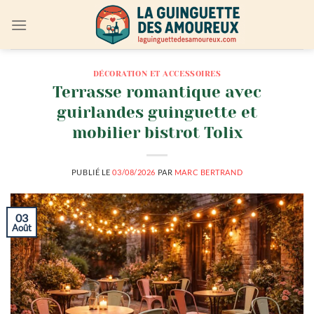
Passer
au
contenu
DÉCORATION ET ACCESSOIRES
Terrasse romantique avec
guirlandes guinguette et
mobilier bistrot Tolix
PUBLIÉ LE
03/08/2026
PAR
MARC BERTRAND
03
Août