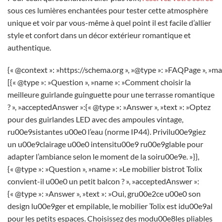
sous ces lumières enchantées pour tester cette atmosphère
unique et voir par vous-même à quel point il est facile d’allier
style et confort dans un décor extérieur romantique et
authentique.
{« @context »: »https://schema.org », »@type »: »FAQPage », »ma
[{« @type »: »Question », »name »: »Comment choisir la
meilleure guirlande guinguette pour une terrasse romantique
? », »acceptedAnswer »:{« @type »: »Answer », »text »: »Optez
pour des guirlandes LED avec des ampoules vintage,
ru00e9sistantes u00e0 l’eau (norme IP44). Privilu00e9giez
un u00e9clairage u00e0 intensitu00e9 ru00e9glable pour
adapter l’ambiance selon le moment de la soiru00e9e. »}},
{« @type »: »Question », »name »: »Le mobilier bistrot Tolix
convient-il u00e0 un petit balcon ? », »acceptedAnswer »:
{« @type »: »Answer », »text »: »Oui, gru00e2ce u00e0 son
design lu00e9ger et empilable, le mobilier Tolix est idu00e9al
pour les petits espaces. Choisissez des modu00e8les pliables