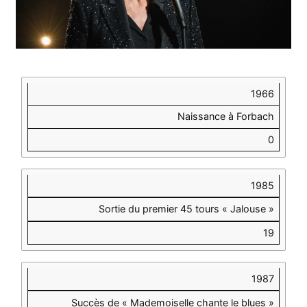
ANNÉE
ÉVÉNEMENT
ÂGE DE
PATRICIA
1966
KAAS
Naissance à Forbach
0
1985
Sortie du premier 45 tours « Jalouse »
19
1987
Succès de « Mademoiselle chante le blues »