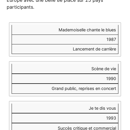
Europe avec une belle 8e place sur 25 pays
participants.
ALBUM
ANNÉE
SUCCÈS
DE
NOTABLE
Mademoiselle chante le blues
SORTIE
1987
Lancement de carrière
Scène de vie
1990
Grand public, reprises en concert
Je te dis vous
1993
Succès critique et commercial