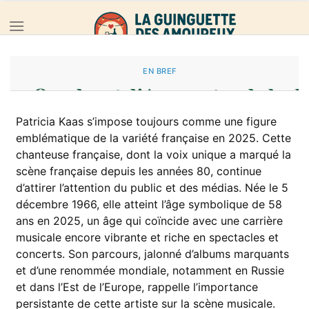
Passer
au
contenu
EN BREF
Quel est l’âge actuel de 
Patricia Kaas s’impose toujours comme une figure
emblématique de la variété française en 2025. Cette
09/09/2020
PUBLIÉ LE
PAR
MARC BERTRAND
chanteuse française, dont la voix unique a marqué la
scène française depuis les années 80, continue
d’attirer l’attention du public et des médias. Née le 5
09
décembre 1966, elle atteint l’âge symbolique de 58
Sep
ans en 2025, un âge qui coïncide avec une carrière
musicale encore vibrante et riche en spectacles et
concerts. Son parcours, jalonné d’albums marquants
et d’une renommée mondiale, notamment en Russie
et dans l’Est de l’Europe, rappelle l’importance
persistante de cette artiste sur la scène musicale.