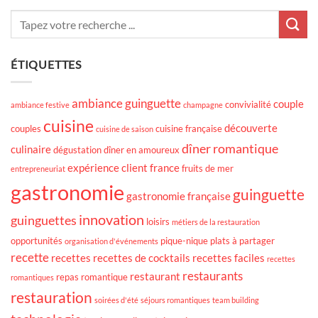
ÉTIQUETTES
ambiance guinguette
couple
convivialité
ambiance festive
champagne
cuisine
découverte
couples
cuisine française
cuisine de saison
dîner romantique
culinaire
dégustation
dîner en amoureux
expérience client
france
fruits de mer
entrepreneuriat
gastronomie
guinguette
gastronomie française
innovation
guinguettes
loisirs
métiers de la restauration
opportunités
pique-nique
plats à partager
organisation d'événements
recette
recettes
recettes de cocktails
recettes faciles
recettes
restaurants
restaurant
repas romantique
romantiques
restauration
soirées d'été
séjours romantiques
team building