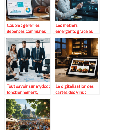
Couple : gérer les
Les métiers
dépenses communes
émergents grâce au
simplement (compte
numérique en
joint, virements,
restauration
cartes…)
Tout savoir sur mydoc :
La digitalisation des
fonctionnement,
cartes des vins :
avantages et conseils
exemples inspirants
d’utilisation en 2025