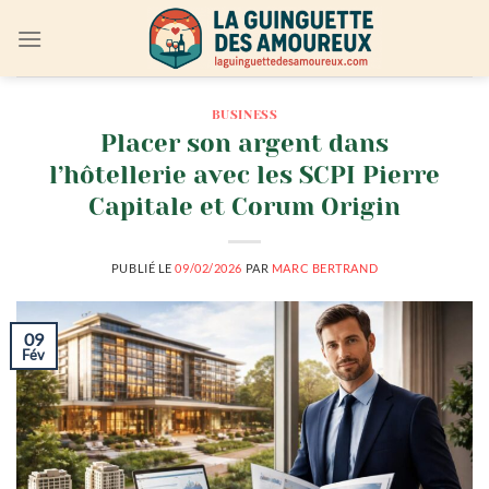
Passer
au
contenu
BUSINESS
Placer son argent dans
l’hôtellerie avec les SCPI Pierre
Capitale et Corum Origin
PUBLIÉ LE
09/02/2026
PAR
MARC BERTRAND
09
Fév