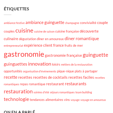
ÉTIQUETTES
ambiance guinguette
couple
convivialité
ambiance festive
champagne
cuisine
découverte
couples
cuisine française
cuisine de saison
dîner romantique
culinaire
dégustation
dîner en amoureux
expérience client
france
fruits de mer
entrepreneuriat
gastronomie
guinguette
gastronomie française
innovation
guinguettes
loisirs
métiers de la restauration
opportunités
pique-nique
plats à partager
organisation d'événements
recette
recettes
recettes de cocktails
recettes faciles
recettes
restaurants
restaurant
repas romantique
romantiques
restauration
soirées d'été
séjours romantiques
team building
technologie
tendances alimentaires
vins
voyage
voyage en amoureux
ON EN A PARLÉ …