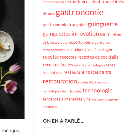
expérience client
france
fruits
entrepreneuriat
gastronomie
de mer
guinguette
gastronomie française
innovation
guinguettes
loisirs
métiers
opportunités
de la restauration
organisation
pique-nique
plats à partager
d'événements
recette
recettes
recettes de cocktails
recettes faciles
repas
recettes romantiques
restaurants
restaurant
romantique
restauration
soirées d'été
séjours
technologie
romantiques
team building
tendances alimentaires
vins
voyage
voyage en
amoureux
ON EN A PARLÉ …
sthétique,