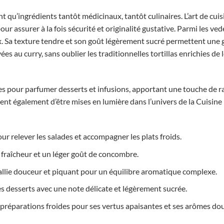
nt qu’ingrédients tantôt médicinaux, tantôt culinaires. L’art de cui
ur assurer à la fois sécurité et originalité gustative. Parmi les ved
ix. Sa texture tendre et son goût légèrement sucré permettent une
es au curry, sans oublier les traditionnelles tortillas enrichies de 
les pour parfumer desserts et infusions, apportant une touche de 
ent également d’être mises en lumière dans l’univers de la Cuisine 
ur relever les salades et accompagner les plats froids.
 fraîcheur et un léger goût de concombre.
allie douceur et piquant pour un équilibre aromatique complexe.
s desserts avec une note délicate et légèrement sucrée.
 préparations froides pour ses vertus apaisantes et ses arômes do