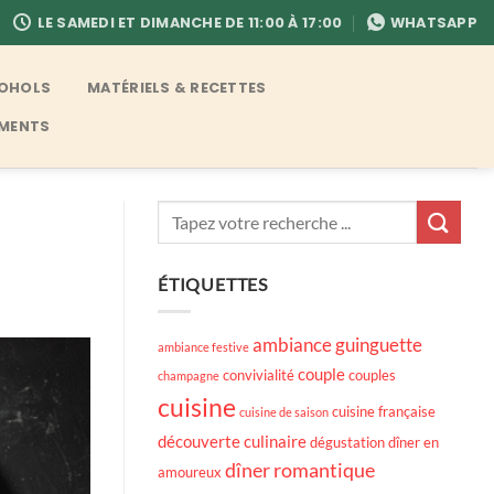
LE SAMEDI ET DIMANCHE DE 11:00 À 17:00
WHATSAPP
COHOLS
MATÉRIELS & RECETTES
EMENTS
ÉTIQUETTES
ambiance guinguette
ambiance festive
couple
convivialité
couples
champagne
cuisine
cuisine française
cuisine de saison
découverte culinaire
dégustation
dîner en
dîner romantique
amoureux