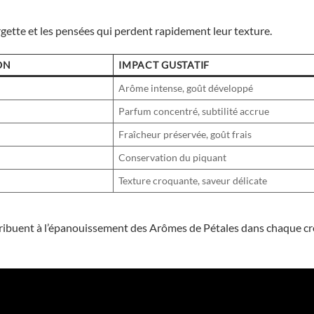
ette et les pensées qui perdent rapidement leur texture.
ON
IMPACT GUSTATIF
Arôme intense, goût développé
Parfum concentré, subtilité accrue
Fraîcheur préservée, goût frais
Conservation du piquant
Texture croquante, saveur délicate
ntribuent à l’épanouissement des Arômes de Pétales dans chaque c