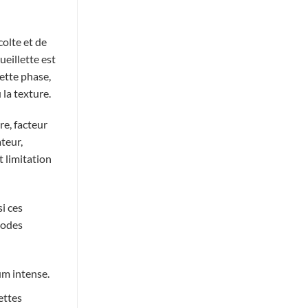
colte et de
ueillette est
cette phase,
 la texture.
re, facteur
teur,
 limitation
i ces
hodes
um intense.
ettes