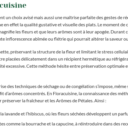
 cuisine
nt un choix avisé mais aussi une maîtrise parfaite des gestes de ré
n effet la qualité gustative et visuelle des plats. Le moment de c
 magnifie les fleurs et que leurs arômes sont à leur apogée. Durant 
te inflorescence abîmée ou flétrie qui pourrait altérer la saveur ou
e, préservant la structure de la fleur et limitant le stress cellulai
être placées délicatement dans un récipient hermétique au réfrigéra
ité excessive. Cette méthode hésite entre préservation optimale et
îtrise des techniques de séchage ou de congélation s’impose, même s
fit d’arômes concentrés. En Floracuisine, la connaissance des mét
réserver la fraîcheur et les Arômes de Pétales. Ainsi :
la lavande et l’hibiscus, où les fleurs séchées développent un parf
ates comme la bourrache et la capucine, à réintroduire dans des rec