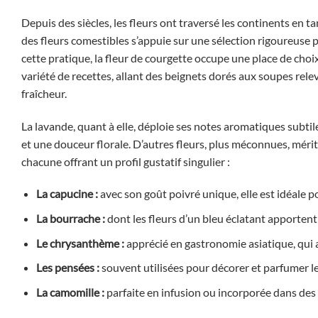
Depuis des siècles, les fleurs ont traversé les continents en ta
des fleurs comestibles s’appuie sur une sélection rigoureuse po
cette pratique, la fleur de courgette occupe une place de cho
variété de recettes, allant des beignets dorés aux soupes relevé
fraîcheur.
La lavande, quant à elle, déploie ses notes aromatiques subti
et une douceur florale. D’autres fleurs, plus méconnues, mérit
chacune offrant un profil gustatif singulier :
La capucine :
avec son goût poivré unique, elle est idéale po
La bourrache :
dont les fleurs d’un bleu éclatant apportent
Le chrysanthème :
apprécié en gastronomie asiatique, qui 
Les pensées :
souvent utilisées pour décorer et parfumer le
La camomille :
parfaite en infusion ou incorporée dans des