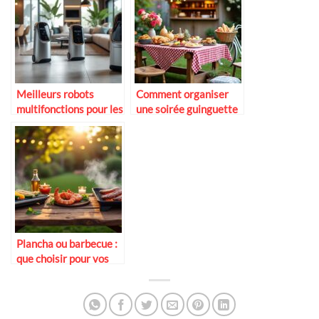
Meilleurs robots
Comment organiser
multifonctions pour les
une soirée guinguette
petits espaces
chez soi
Plancha ou barbecue :
que choisir pour vos
soirées d’été ?