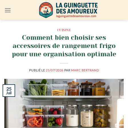
Passer
au
contenu
CUISINE
Comment bien choisir ses
accessoires de rangement frigo
pour une organisation optimale
PUBLIÉ LE
25/07/2026
PAR
MARC BERTRAND
25
Juil