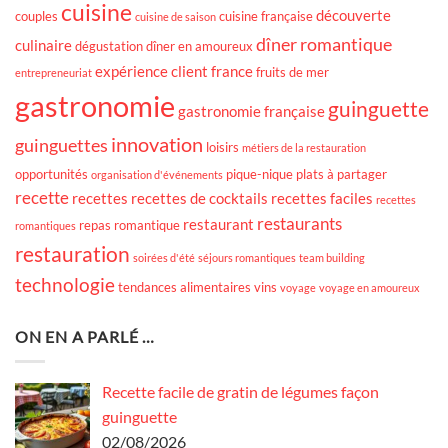
cuisine
découverte
couples
cuisine française
cuisine de saison
dîner romantique
culinaire
dégustation
dîner en amoureux
expérience client
france
fruits de mer
entrepreneuriat
gastronomie
guinguette
gastronomie française
innovation
guinguettes
loisirs
métiers de la restauration
opportunités
pique-nique
plats à partager
organisation d'événements
recette
recettes
recettes de cocktails
recettes faciles
recettes
restaurants
restaurant
repas romantique
romantiques
restauration
soirées d'été
séjours romantiques
team building
technologie
tendances alimentaires
vins
voyage
voyage en amoureux
ON EN A PARLÉ …
Recette facile de gratin de légumes façon
guinguette
02/08/2026