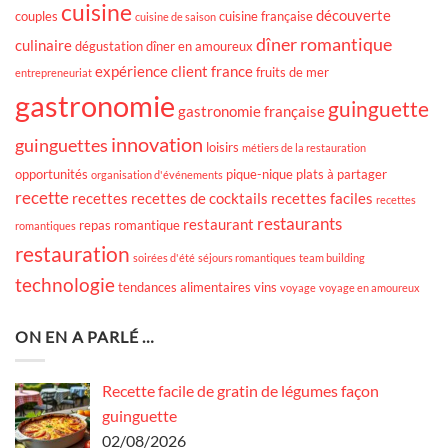
cuisine
découverte
couples
cuisine française
cuisine de saison
dîner romantique
culinaire
dégustation
dîner en amoureux
expérience client
france
fruits de mer
entrepreneuriat
gastronomie
guinguette
gastronomie française
innovation
guinguettes
loisirs
métiers de la restauration
opportunités
pique-nique
plats à partager
organisation d'événements
recette
recettes
recettes de cocktails
recettes faciles
recettes
restaurants
restaurant
repas romantique
romantiques
restauration
soirées d'été
séjours romantiques
team building
technologie
tendances alimentaires
vins
voyage
voyage en amoureux
ON EN A PARLÉ …
Recette facile de gratin de légumes façon
guinguette
02/08/2026