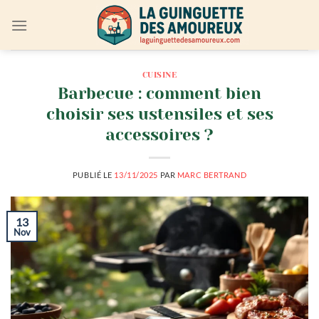
Passer
au
contenu
CUISINE
Barbecue : comment bien
choisir ses ustensiles et ses
accessoires ?
PUBLIÉ LE
13/11/2025
PAR
MARC BERTRAND
13
Nov