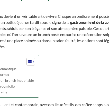
x devient un véritable art de vivre. Chaque arrondissement poss
un petit déjeuner tardif sous le signe de la
gastronomie et de la co
ts, séduit par son élégance et son atmosphère paisible. Ces quarti
bles où l’on savoure un brunch posé, entouré d’une décoration soi
ace à une place animée ou dans un salon feutré, les options sont lé
ées.
 romantique
oureux
r un brunch inoubliable
à domicile
ville
ullient et contemporain, avec des lieux festifs, des coffee shops bio