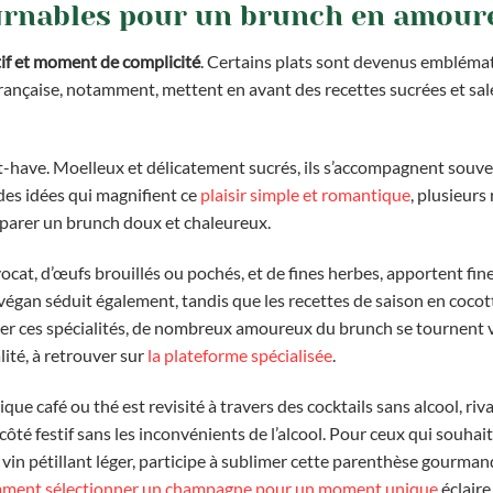
ournables pour un brunch en amour
tif et moment de complicité
. Certains plats sont devenus embléma
 française, notamment, mettent en avant des recettes sucrées et sal
t-have. Moelleux et délicatement sucrés, ils s’accompagnent souven
 des idées qui magnifient ce
plaisir simple et romantique
, plusieurs
éparer un brunch doux et chaleureux.
cat, d’œufs brouillés ou pochés, et de fines herbes, apportent fin
végan séduit également, tandis que les recettes de saison en cocot
ser ces spécialités, de nombreux amoureux du brunch se tournent 
lité, à retrouver sur
la plateforme spécialisée
.
e café ou thé est revisité à travers des cocktails sans alcool, riva
r côté festif sans les inconvénients de l’alcool. Pour ceux qui souhai
 vin pétillant léger, participe à sublimer cette parenthèse gourman
ment sélectionner un champagne pour un moment unique
éclaire