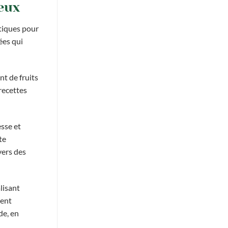
eux
tiques pour
ées qui
t de fruits
 recettes
esse et
te
vers des
lisant
tent
de, en