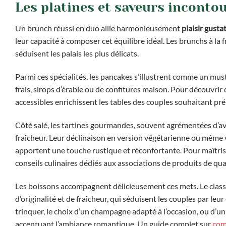
Les platines et saveurs incont
Un brunch réussi en duo allie harmonieusement
plaisir gusta
leur capacité à composer cet équilibre idéal. Les brunchs à la
séduisent les palais les plus délicats.
Parmi ces spécialités, les pancakes s’illustrent comme un mus
frais, sirops d’érable ou de confitures maison. Pour découvrir
accessibles enrichissent les tables des couples souhaitant pr
Côté salé, les tartines gourmandes, souvent agrémentées d’avo
fraîcheur. Leur déclinaison en version végétarienne ou même 
apportent une touche rustique et réconfortante. Pour maîtri
conseils culinaires dédiés aux associations de produits de qua
Les boissons accompagnent délicieusement ces mets. Le classiqu
d’originalité et de fraîcheur, qui séduisent les couples par leu
trinquer, le choix d’un champagne adapté à l’occasion, ou d’un
accentuant l’ambiance romantique. Un guide complet sur
com