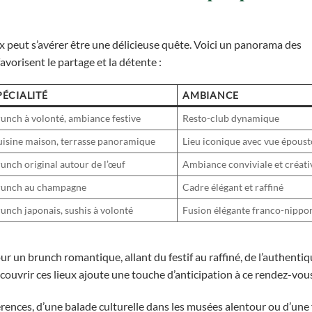
ux peut s’avérer être une délicieuse quête. Voici un panorama des
avorisent le partage et la détente :
PÉCIALITÉ
AMBIANCE
unch à volonté, ambiance festive
Resto-club dynamique
isine maison, terrasse panoramique
Lieu iconique avec vue époust
unch original autour de l’œuf
Ambiance conviviale et créati
runch au champagne
Cadre élégant et raffiné
unch japonais, sushis à volonté
Fusion élégante franco-nippo
ur un brunch romantique, allant du festif au raffiné, de l’authentiq
couvrir ces lieux ajoute une touche d’anticipation à ce rendez-vo
rences, d’une balade culturelle dans les musées alentour ou d’une 