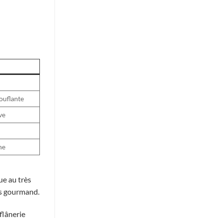
ouflante
ve
ne
ue au très
us gourmand.
flânerie