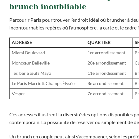
brunch inoubliable
Parcourir Paris pour trouver l’endroit idéal où bruncher à de
incontournables repères où l’atmosphère, la carte et le cadre f
ADRESSE
QUARTIER
S
Miami Boulevard
1er arrondissement
Br
Moncœur Belleville
20e arrondissement
Cu
Ter, bar à œufs Mayo
11e arrondissement
Br
Le Paris Marriott Champs Élysées
8e arrondissement
B
Vesper
7e arrondissement
Br
Ces adresses illustrent la diversité des options disponibles po
contemporain. La possibilité de réserver ou simplement de dé
Un brunch en couple peut ainsi s’accompagner, selon les préfé