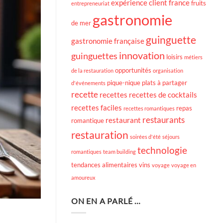
expérience client
france
fruits
entrepreneuriat
gastronomie
de mer
guinguette
gastronomie française
innovation
guinguettes
loisirs
métiers
opportunités
de la restauration
organisation
pique-nique
plats à partager
d'événements
recette
recettes
recettes de cocktails
recettes faciles
repas
recettes romantiques
restaurants
restaurant
romantique
restauration
soirées d'été
séjours
technologie
romantiques
team building
tendances alimentaires
vins
voyage
voyage en
amoureux
ON EN A PARLÉ …