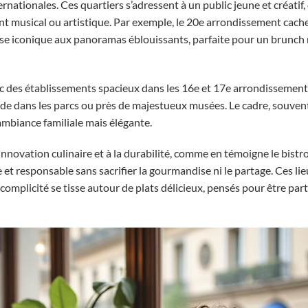
ationales. Ces quartiers s’adressent à un public jeune et créatif,
ent musical ou artistique. Par exemple, le 20e arrondissement cach
sse iconique aux panoramas éblouissants, parfaite pour un brunc
 avec des établissements spacieux dans les 16e et 17e arrondissement
de dans les parcs ou près de majestueux musées. Le cadre, souven
ambiance familiale mais élégante.
novation culinaire et à la durabilité, comme en témoigne le bistr
 et responsable sans sacrifier la gourmandise ni le partage. Ces li
complicité se tisse autour de plats délicieux, pensés pour être par