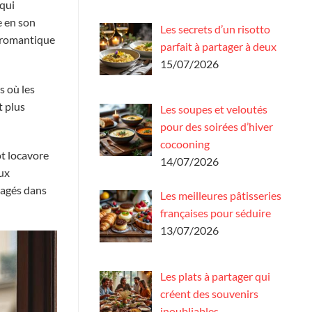
 qui
e en son
Les secrets d’un risotto
h romantique
parfait à partager à deux
15/07/2026
s où les
t plus
Les soupes et veloutés
pour des soirées d’hiver
cocooning
ot locavore
14/07/2026
eux
tagés dans
Les meilleures pâtisseries
françaises pour séduire
13/07/2026
Les plats à partager qui
créent des souvenirs
inoubliables