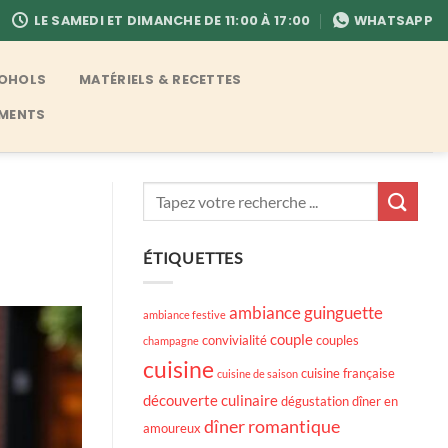
LE SAMEDI ET DIMANCHE DE 11:00 À 17:00
WHATSAPP
COHOLS
MATÉRIELS & RECETTES
EMENTS
ÉTIQUETTES
ambiance guinguette
ambiance festive
couple
convivialité
couples
champagne
cuisine
cuisine française
cuisine de saison
découverte culinaire
dégustation
dîner en
dîner romantique
amoureux