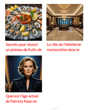
activités et sorties
incontournables en
2025
Secrets pour réussir
Le rôle de l’hôtellerie-
un plateau de fruits de
restauration dans le
mer en amoureux
tourisme
Quel est l’âge actuel
de Patricia Kaas en
2025 ?