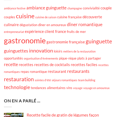
ambiance guinguette
couple
convivialité
ambiance festive
champagne
cuisine
découverte
couples
cuisine française
cuisine de saison
dîner romantique
culinaire
dégustation
dîner en amoureux
expérience client
france
fruits de mer
entrepreneuriat
gastronomie
guinguette
gastronomie française
innovation
guinguettes
loisirs
métiers de la restauration
opportunités
pique-nique
plats à partager
organisation d'événements
recette
recettes
recettes de cocktails
recettes faciles
recettes
restaurants
restaurant
repas romantique
romantiques
restauration
soirées d'été
séjours romantiques
team building
technologie
tendances alimentaires
vins
voyage
voyage en amoureux
ON EN A PARLÉ …
Recette facile de gratin de légumes façon